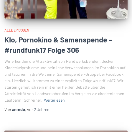
ALLE EPISODEN
Klo, Pornokino & Samenspende –
#rundfunk17 Folge 306
Wir erkunden die Attraktivität von Handwerksberufen, decken
Klodeckelprobleme und peinliche Verwechslungen im Pornokino auf
und tauchen in die Welt einer Samenspender-Gruppe bei Facebook
ein. Herzlich willkommen zu einer expliziten Folge #rundfunk17. Wir
starten gemütlich rein mit einer heißen Debatte über die
Attraktivität von Handwerksberufen im Vergleich zur akademischen
Laufbahn: Schreiner,
Weiterlesen
Von
anredo
, vor
2 Jahren