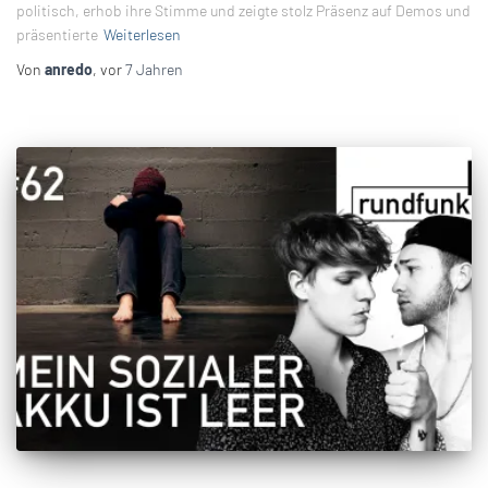
politisch, erhob ihre Stimme und zeigte stolz Präsenz auf Demos und
präsentierte
Weiterlesen
Von
anredo
, vor
7 Jahren