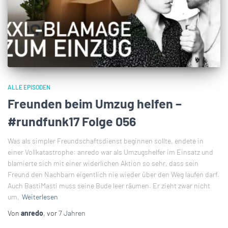
ALLE EPISODEN
Freunden beim Umzug helfen –
#rundfunk17 Folge 056
Was als simpler Freundschaftsdienst beginnen sollte, endete in
einer Vollkatastrophe: anredo war als Umzugshelfer im Einsatz und
blamierte sich mit einer widerlichen Aktion so sehr, dass sein
Freund den Nachbarn eigentlich nie wieder über den Weg laufen darf.
Auch BastiMasti muss seine Bude leer räumen. Er zieht zwar nicht
um,
Weiterlesen
Von
anredo
, vor
7 Jahren