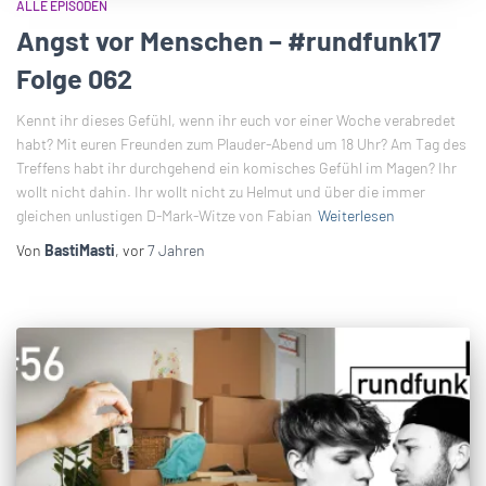
ALLE EPISODEN
Angst vor Menschen – #rundfunk17
Folge 062
Kennt ihr dieses Gefühl, wenn ihr euch vor einer Woche verabredet
habt? Mit euren Freunden zum Plauder-Abend um 18 Uhr? Am Tag des
Treffens habt ihr durchgehend ein komisches Gefühl im Magen? Ihr
wollt nicht dahin. Ihr wollt nicht zu Helmut und über die immer
gleichen unlustigen D-Mark-Witze von Fabian
Weiterlesen
Von
BastiMasti
, vor
7 Jahren