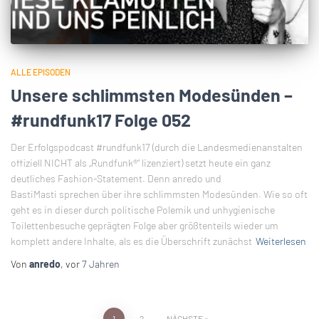
ALLE EPISODEN
Unsere schlimmsten Modesünden –
#rundfunk17 Folge 052
Der Erfolgspodcast #rundfunk17 (durch die Landesmedienanstalten
offiziell NICHT als „Rundfunk®“ lizenziert) setzt heute ein ganz
deutliches Fashion-Statement. Denn anredo und
BastiMasti sprechen über ihre schlimmsten Modesünden. Wie so oft
geht es in dieser durch politische Polemik und unhygienische
Toilettenbesuche geprägten Folge aber größtenteils wieder um
komplett andere Inhalte, als es die Überschrift zunächst
Weiterlesen
Von
anredo
, vor
7 Jahren
1
2
NÄCHSTE