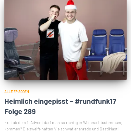
ALLE EPISODEN
Heimlich eingepisst – #rundfunk17
Folge 289
Erst ab dem 1. Advent darf man so richtig in Weihnachtsstimmung
kommen? Die zweifelhaften Vielschwafler anredo und BastiMasti