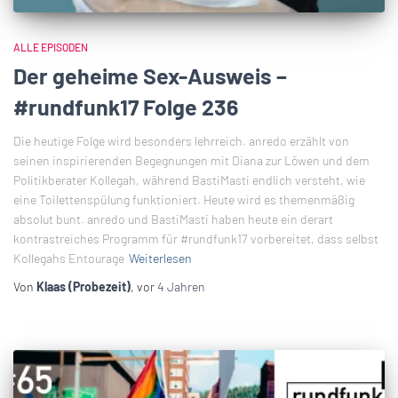
ALLE EPISODEN
Der geheime Sex-Ausweis –
#rundfunk17 Folge 236
Die heutige Folge wird besonders lehrreich. anredo erzählt von
seinen inspirierenden Begegnungen mit Diana zur Löwen und dem
Politikberater Kollegah, während BastiMasti endlich versteht, wie
eine Toilettenspülung funktioniert. Heute wird es themenmäßig
absolut bunt. anredo und BastiMasti haben heute ein derart
kontrastreiches Programm für #rundfunk17 vorbereitet, dass selbst
Kollegahs Entourage
Weiterlesen
Von
Klaas (Probezeit)
, vor
4 Jahren