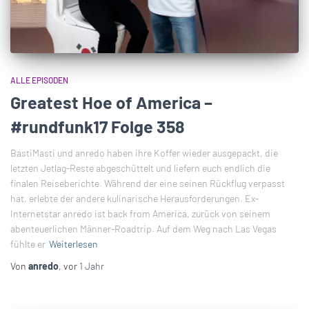
ALLE EPISODEN
Greatest Hoe of America –
#rundfunk17 Folge 358
BastiMasti und anredo haben ihre Koffer wieder ausgepackt, die
letzten Jetlag-Reste abgeschüttelt und liefern euch endlich die
finalen Reiseberichte. Während der eine seinen Rückflug verpasst
hat, erlebte der andere kulinarische Herausforderungen. Ex-
Internetstar anredo ist back from America, zurück von seinem
abenteuerlichen Männer-Roadtrip. Auf dem Weg nach Las Vegas
fühlte er
Weiterlesen
Von
anredo
, vor
1 Jahr