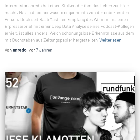
Internetstar anredo hat einen Stalker, der ihm das Leben zur Hölle
macht. Naja gut, bisher wusste er gar nichts von der unbekannten
Person. Doch seit BastiMasti am Empfang des Wohnheims einen
Erpresserbrief mit einer Deep Data Analyse seines Podcast-Kollegen
erhielt, ist alles anders. Welch schonungslose Erkenntnisse aus dem
mit Buchstaben aus Zeitungspapier hergestellten
Weiterlesen
Von
anredo
, vor
7 Jahren