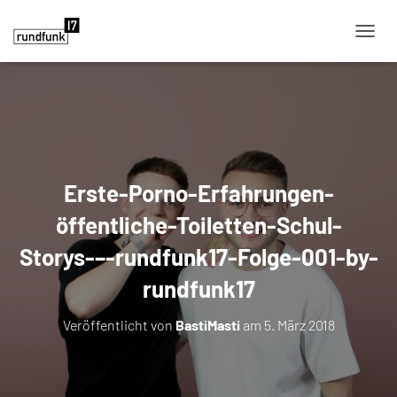
NAVIG
Erste-Porno-Erfahrungen-
öffentliche-Toiletten-Schul-
Storys-–-rundfunk17-Folge-001-by-
rundfunk17
Veröffentlicht von
BastiMasti
am
5. März 2018