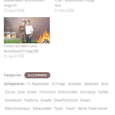
Quarantäne – #rundfunk17
LIVE – #rundfunk17 Folge
Folge 111
404
13. April 2020
9. März 2026
Ostern auf dem Land –
#rundfunk17 Folge 361
21. April 2025
Kategorien:
ALLE EPISODEN
Schlagwörter:
11. September
12 Finger
Avocado
Backofen
Brot
Circus
Cola
Essen
Frühstück
frühstücken
Horoskop
Kaffee
Knoblauch
Mobbing
Nutella
Osterfrühstück
Ostern
Rekommandeur
Schausteller
Toast
Traum
World Trade Center