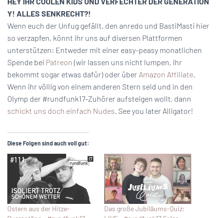
HEY IHR COOLEN KIDS UND VERFECHTER DER GENERATION
Y! ALLES SENKRECHT?!
Wenn euch der Unfug gefällt, den anredo und BastiMasti hier
so verzapfen, könnt ihr uns auf diversen Plattformen
unterstützen: Entweder mit einer easy-peasy monatlichen
Spende bei
Patreon
(wir lassen uns nicht lumpen, ihr
bekommt sogar etwas dafür) oder über
Amazon Affiliate
.
Wenn ihr völlig von einem anderen Stern seid und in den
Olymp der #rundfunk17-Zuhörer aufsteigen wollt, dann
schickt uns doch einfach Nudes
. See you later Alligator!
Diese Folgen sind auch voll gut:
Ostern aus der Hitze-
Das große Jubiläums-Quiz: