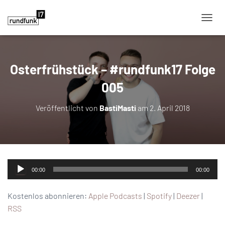
NAVIG
Osterfrühstück – #rundfunk17 Folge
005
Veröffentlicht von
BastiMasti
am
2. April 2018
Audio-
00:00
00:00
Player
Kostenlos abonnieren:
Apple Podcasts
|
Spotify
|
Deezer
|
RSS