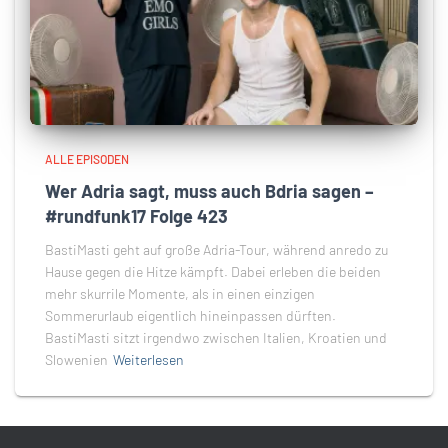
ALLE EPISODEN
Wer Adria sagt, muss auch Bdria sagen –
#rundfunk17 Folge 423
BastiMasti geht auf große Adria-Tour, während anredo zu
Hause gegen die Hitze kämpft. Dabei erleben die beiden
mehr skurrile Momente, als in einen einzigen
Sommerurlaub eigentlich hineinpassen dürften.
BastiMasti sitzt irgendwo zwischen Italien, Kroatien und
Slowenien
Weiterlesen