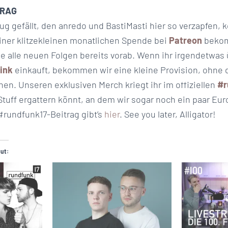
TRAG
 gefällt, den anredo und BastiMasti hier so verzapfen, k
einer klitzekleinen monatlichen Spende bei
Patreon
bekom
 alle neuen Folgen bereits vorab. Wenn ihr irgendetwas
ink
einkauft, bekommen wir eine kleine Provision, ohne 
en. Unseren exklusiven Merch kriegt ihr im offiziellen
#r
Stuff ergattern könnt, an dem wir sogar noch ein paar Eu
#rundfunk17-Beitrag gibt’s
hier
. See you later, Alligator!
gut: