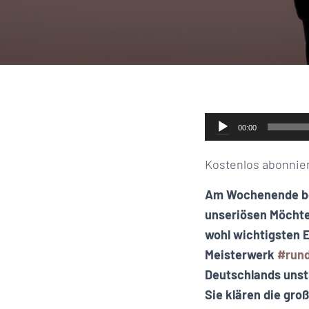
Audio-
00:00
Player
Kostenlos abonnie
Am Wochenende b
unseriösen Möchte
wohl wichtigsten 
Meisterwerk
#rund
Deutschlands unst
Sie klären die gro