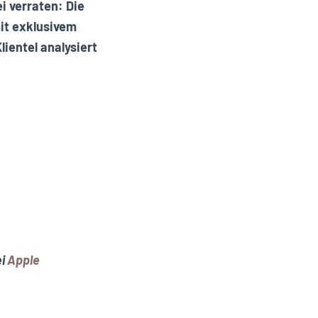
i verraten: Die
mit exklusivem
ientel analysiert
ei
Apple