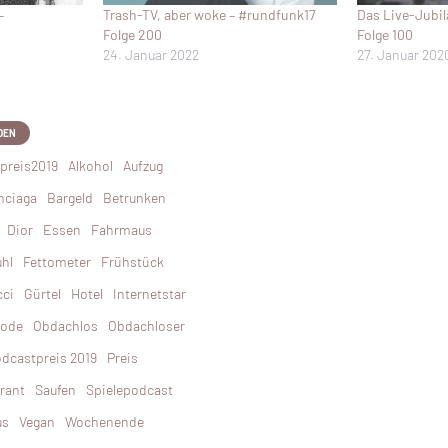
–
Trash-TV, aber woke – #rundfunk17
Das Live-Jubi
Folge 200
Folge 100
24. Januar 2022
27. Januar 202
DEN
preis2019
Alkohol
Aufzug
nciaga
Bargeld
Betrunken
Dior
Essen
Fahrmaus
uhl
Fettometer
Frühstück
cci
Gürtel
Hotel
Internetstar
ode
Obdachlos
Obdachloser
dcastpreis 2019
Preis
rant
Saufen
Spielepodcast
us
Vegan
Wochenende