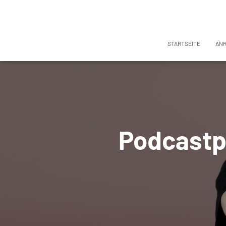
STARTSEITE
AN
Podcastpr