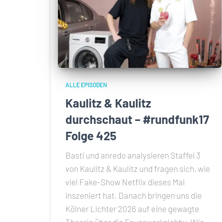
ALLE EPISODEN
Kaulitz & Kaulitz
durchschaut – #rundfunk17
Folge 425
Basti und anredo analysieren Staffel 3
von Kaulitz & Kaulitz und fragen sich, wie
viel Fake-Show Netflix dieses Mal
inszeniert hat. Danach bringen uns die
Kölner Lichter 2026 auf eine gewagte