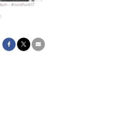
läum – #rundfunk17
0