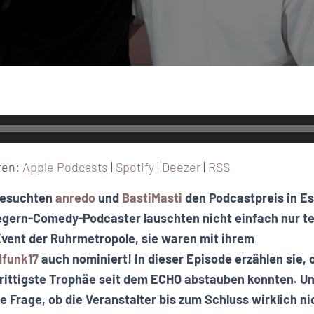
ren:
Apple Podcasts
|
Spotify
|
Deezer
|
RSS
esuchten
anredo
und
BastiMasti
den Podcastpreis in Es
gern-Comedy-Podcaster lauschten nicht einfach nur t
Event der Ruhrmetropole, sie waren mit ihrem
funk17
auch nominiert! In dieser Episode erzählen sie, 
rittigste Trophäe
seit dem ECHO abstauben konnten. Und
ße Frage, ob die Veranstalter bis zum Schluss wirklich n