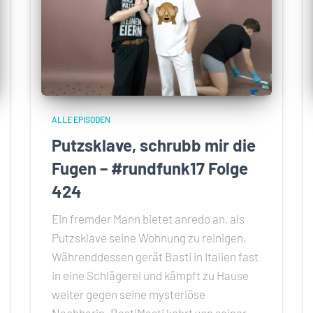
ALLE EPISODEN
Putzsklave, schrubb mir die
Fugen – #rundfunk17 Folge
424
Ein fremder Mann bietet anredo an, als
Putzsklave seine Wohnung zu reinigen.
Währenddessen gerät Basti in Italien fast
in eine Schlägerei und kämpft zu Hause
weiter gegen seine mysteriöse