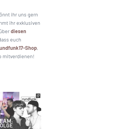
önnt ihr uns gern
mt ihr exklusiven
 über
diesen
dass euch
undfunk17-Shop
,
ro mitverdienen!