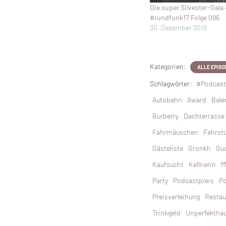
Die super Silvester-Gala 
#rundfunk17 Folge 096
30. Dezember 2019
Kategorien:
ALLE EPISO
Schlagwörter:
#Podcast
Autobahn
Award
Bale
Burberry
Dachterrasse
Fahrmäuschen
Fahrst
Gästeliste
Gronkh
Gu
Kaufsucht
Kellnerin
M
Party
Podcastpreis
Po
Preisverleihung
Restau
Trinkgeld
Unperfektha