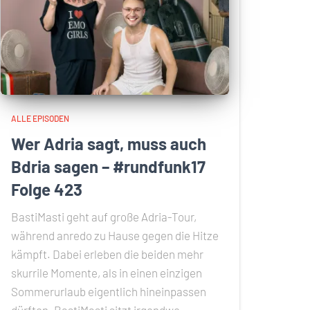
ALLE EPISODEN
Wer Adria sagt, muss auch
Bdria sagen – #rundfunk17
Folge 423
BastiMasti geht auf große Adria-Tour,
während anredo zu Hause gegen die Hitze
kämpft. Dabei erleben die beiden mehr
skurrile Momente, als in einen einzigen
Sommerurlaub eigentlich hineinpassen