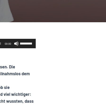
Pfeiltasten
00:00
Hoch/Runter
benutzen,
um
sen. Die
die
eilnahmslos dem
Lautstärke
zu
ob sie
regeln.
 viel wichtiger:
icht wussten, dass