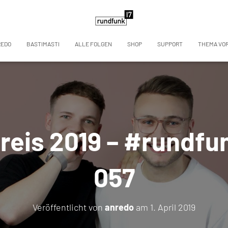
REDO
BASTIMASTI
ALLE FOLGEN
SHOP
SUPPORT
THEMA VO
eis 2019 – #rundfu
057
Veröffentlicht von
anredo
am
1. April 2019