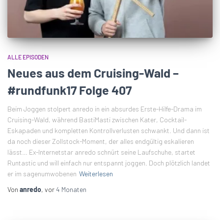
ALLE EPISODEN
Neues aus dem Cruising-Wald –
#rundfunk17 Folge 407
Beim Joggen stolpert anredo in ein absurdes Erste-Hilfe-Drama im
Cruising-Wald, während BastiMasti zwischen Kater, Cocktail-
Eskapaden und kompletten Kontrollverlusten schwankt. Und dann ist
da noch dieser Zollstock-Moment, der alles endgültig eskalieren
lässt… Ex-Internetstar anredo schnürt seine Laufschuhe, startet
Runtastic und will einfach nur entspannt joggen. Doch plötzlich landet
er im sagenumwobenen
Weiterlesen
Von
anredo
, vor
4 Monaten