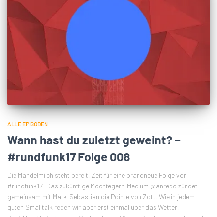
ALLE EPISODEN
Wann hast du zuletzt geweint? –
#rundfunk17 Folge 008
Die Mandelmilch steht bereit, Zeit für eine brandneue Folge von
#rundfunk17: Das zukünftige Möchtegern-Medium @anredo zündet
gemeinsam mit Mark-Sebastian die Pointe von Zott. Wie in jedem
guten Smalltalk reden wir aber erst einmal über das Wetter,