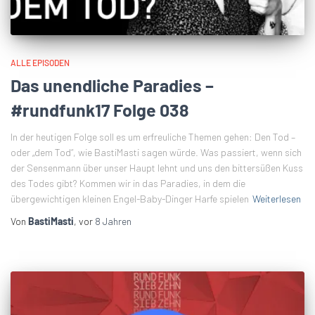
ALLE EPISODEN
Das unendliche Paradies –
#rundfunk17 Folge 038
In der heutigen Folge soll es um erfreuliche Themen gehen: Den Tod –
oder „dem Tod“, wie BastiMasti sagen würde. Was passiert, wenn sich
der Sensenmann über unser Haupt lehnt und uns den bittersüßen Kuss
des Todes gibt? Kommen wir in das Paradies, in dem die
übergewichtigen kleinen Engel-Baby-Dinger Harfe spielen
Weiterlesen
Von
BastiMasti
, vor
8 Jahren