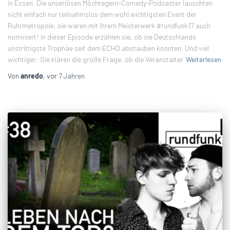
in Essen. Die unseriösen Möchtegern-Comedy-Podcaster lauschten
nicht einfach nur teilnahmslos dem wohl wichtigsten Event der
Ruhrmetropole, sie waren mit ihrem Meisterwerk #rundfunk17 auch
nominiert! In dieser Episode erzählen sie, ob sie Deutschlands
unstrittigste Trophäe seit dem ECHO abstauben konnten. Und viel
wichtiger: Sie klären die große Frage, ob die Veranstalter
Weiterlesen
Von
anredo
, vor
7 Jahren