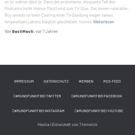
es ist wahrer denn je: Denn der prominente, eloquente Teil des
Podcasts (nicht Helmut Mast) wird zum TV-Star. Der Immer-relatable-
Boy anredo ist beim Casting einer TV-Sendung wegen seines
langweiligen Lebens kläglich gescheitert, konnte
Weiterlesen
Von
BastiMasti
, vor
7 Jahren
IMPRESSUM
DATENSCHUTZ
WERBEN
RSS-FEED
#RUNDFUNK17 BEI TWITTER
#RUNDFUNK17 BEI FACEBOOK
#RUNDFUNK17 BEI INSTAGRAM
#RUNDFUNK17 BEI YOUTUBE
Hestia | Entwickelt von
ThemeIsle