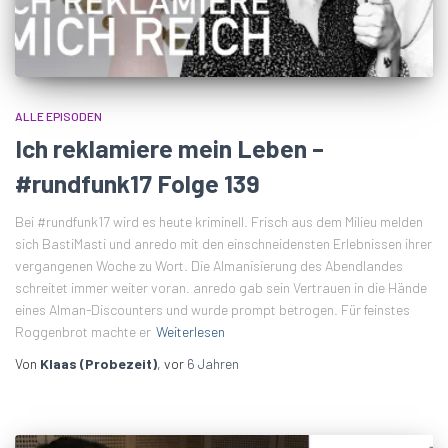
ALLE EPISODEN
Ich reklamiere mein Leben –
#rundfunk17 Folge 139
Bei #rundfunk17 wird es heute kriminell. Frisch aus dem Milieu melden
sich BastiMasti und anredo mit den einschneidensten Erlebnissen ihrer
vergangenen Woche zu Wort. Die Almanisierung des Abendlandes
schreitet immer weiter voran. anredo gab sein Vertrauen in die Hände
eines Alman-Discounters und wurde prompt betrogen. Für feinstes
Roggenbrot machte er
Weiterlesen
Von
Klaas (Probezeit)
, vor
6 Jahren