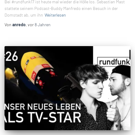
Bei #rundfunk17 ist heute mal wieder die Hölle los. Sebastian Mast
stattete seinem Podcast-Buddy Manfredo einen Besuch in der
Domstadt ab, um ihn
Weiterlesen
Von
anredo
, vor
8 Jahren