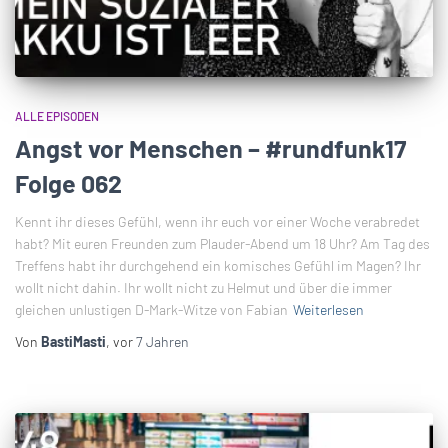
ALLE EPISODEN
Angst vor Menschen – #rundfunk17
Folge 062
Kennt ihr dieses Gefühl, wenn ihr euch vor einer Woche verabredet
habt? Mit euren Freunden zum Plauder-Abend um 18 Uhr? Am Tag des
Treffens habt ihr durchgehend ein komisches Gefühl im Magen? Ihr
wollt nicht dahin. Ihr wollt nicht zu Helmut und über die immer
gleichen unlustigen D-Mark-Witze von Fabian
Weiterlesen
Von
BastiMasti
, vor
7 Jahren