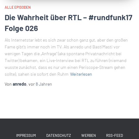
ALLE EPISODEN
Die Wahrheit über RTL – #rundfunk17
Folge 026
Als Internetstar lebt es sich zwar schon ganz gut, aber den großen
Fame gibt’s immer noch im TV. Als anredo und BastiMasti vor
wenigen Tagen die „Anfrage“ (aka spontane Privatnachricht bei
Twitter) bekamen, ein Live-Interview bei RTL zu führen (niemand
wusste zunächst, dass es nur um einen Periscope-Stream gehen
sollte), sahen sie sofort den Ruhm
Weiterlesen
Von
anredo
, vor
8 Jahren
IMPRESSUM
DATENSCHUTZ
WERBEN
RSS-FEED