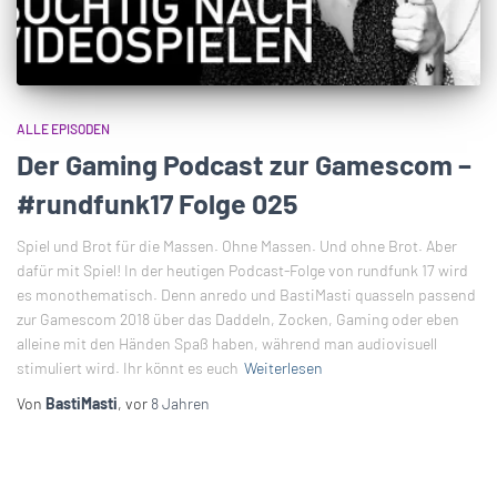
ALLE EPISODEN
Der Gaming Podcast zur Gamescom –
#rundfunk17 Folge 025
Spiel und Brot für die Massen. Ohne Massen. Und ohne Brot. Aber
dafür mit Spiel! In der heutigen Podcast-Folge von rundfunk 17 wird
es monothematisch. Denn anredo und BastiMasti quasseln passend
zur Gamescom 2018 über das Daddeln, Zocken, Gaming oder eben
alleine mit den Händen Spaß haben, während man audiovisuell
stimuliert wird. Ihr könnt es euch
Weiterlesen
Von
BastiMasti
, vor
8 Jahren