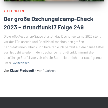
ALLE EPISODEN
Der große Dschungelcamp-Check
2023 – #rundfunk17 Folge 249
Die große Australien-Sause startet, das Dschungelcamp 2023 steht
vor der Tür. anredo und BastiMasti machen den großen
Kandidat:innen-Check und bereiten euch perfekt auf die neue Staffel
vor. Es geht wieder in den Dschungel. #rundfunk17 nimmt die
diesjährige Staffel von „Ich bin ein Star – Holt mich hier raus!“ genau
unter
Weiterlesen
Von
Klaas (Probezeit)
, vor
4 Jahren