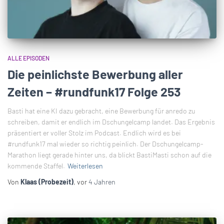
ALLE EPISODEN
Die peinlichste Bewerbung aller
Zeiten – #rundfunk17 Folge 253
Basti hat eine KI dazu gebracht, eine Bewerbung für anredo zu
schreiben, damit er endlich im Dschungelcamp landet. Das Ergebnis
präsentiert er voller Stolz im Podcast. Endlich wird es bei
#rundfunk17 mal wieder so richtig peinlich. Der Dschungelcamp-
Marathon liegt gerade hinter uns, da blickt BastiMasti schon auf die
kommende Staffel.
Weiterlesen
Von
Klaas (Probezeit)
, vor
4 Jahren