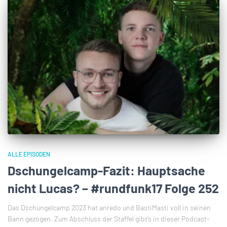
ALLE EPISODEN
Dschungelcamp-Fazit: Hauptsache
nicht Lucas? – #rundfunk17 Folge 252
Das Dschungelcamp 2023 hat anredo und BastiMasti voll in seinen
Bann gezogen. Zum Abschluss der Staffel gibt’s in dieser Podcast-