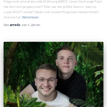
Folge noch einmal die volle Dröhnung #IBES: Unser Dschungel-Fazit.
Hat die richtige gewonnen? Oder war der größte Gewinn, dass es
Lucas NICHT wurde? Haben sich unsere Prognosen bewahrheitet?
Und wie hat
Weiterlesen
Von
anredo
, vor
4 Jahren