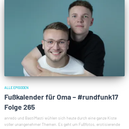
ALLE EPISODEN
Fußkalender für Oma – #rundfunk17
Folge 265
anredo und BastiMasti wühlen sich heute durch eine ganze Kiste
voller unangenehmer Themen. Es geht um Fußfotos, erotisierende