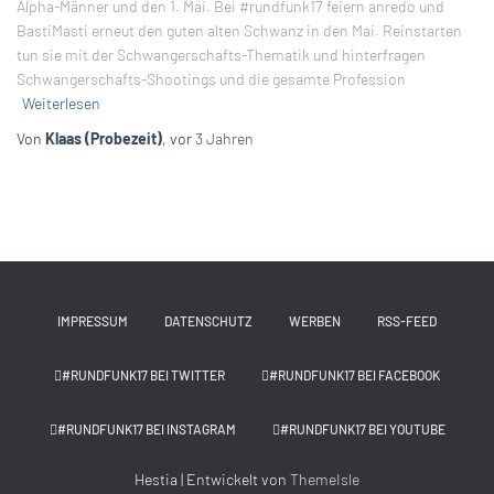
Alpha-Männer und den 1. Mai. Bei #rundfunk17 feiern anredo und
BastiMasti erneut den guten alten Schwanz in den Mai. Reinstarten
tun sie mit der Schwangerschafts-Thematik und hinterfragen
Schwangerschafts-Shootings und die gesamte Profession
Weiterlesen
Von
Klaas (Probezeit)
, vor
3 Jahren
IMPRESSUM
DATENSCHUTZ
WERBEN
RSS-FEED
#RUNDFUNK17 BEI TWITTER
#RUNDFUNK17 BEI FACEBOOK
#RUNDFUNK17 BEI INSTAGRAM
#RUNDFUNK17 BEI YOUTUBE
Hestia | Entwickelt von
ThemeIsle