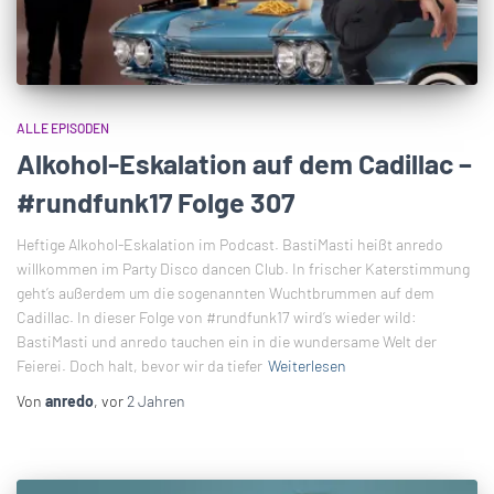
ALLE EPISODEN
Alkohol-Eskalation auf dem Cadillac –
#rundfunk17 Folge 307
Heftige Alkohol-Eskalation im Podcast. BastiMasti heißt anredo
willkommen im Party Disco dancen Club. In frischer Katerstimmung
geht’s außerdem um die sogenannten Wuchtbrummen auf dem
Cadillac. In dieser Folge von #rundfunk17 wird’s wieder wild:
BastiMasti und anredo tauchen ein in die wundersame Welt der
Feierei. Doch halt, bevor wir da tiefer
Weiterlesen
Von
anredo
, vor
2 Jahren