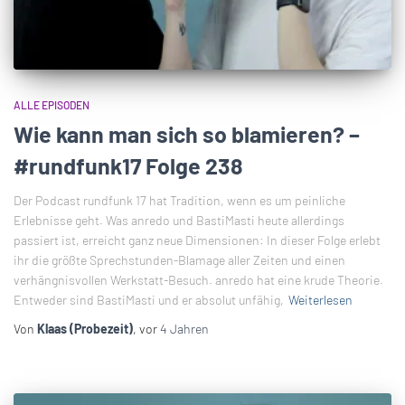
ALLE EPISODEN
Wie kann man sich so blamieren? –
#rundfunk17 Folge 238
Der Podcast rundfunk 17 hat Tradition, wenn es um peinliche
Erlebnisse geht. Was anredo und BastiMasti heute allerdings
passiert ist, erreicht ganz neue Dimensionen: In dieser Folge erlebt
ihr die größte Sprechstunden-Blamage aller Zeiten und einen
verhängnisvollen Werkstatt-Besuch. anredo hat eine krude Theorie.
Entweder sind BastiMasti und er absolut unfähig,
Weiterlesen
Von
Klaas (Probezeit)
, vor
4 Jahren