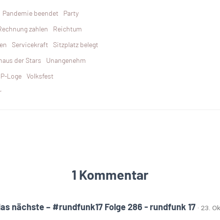
Pandemie beendet
Party
Rechnung zahlen
Reichtum
hen
Servicekraft
Sitzplatz belegt
aus der Stars
Unangenehm
IP-Loge
Volksfest
r
1 Kommentar
 das nächste – #rundfunk17 Folge 286 - rundfunk 17
· 23. O