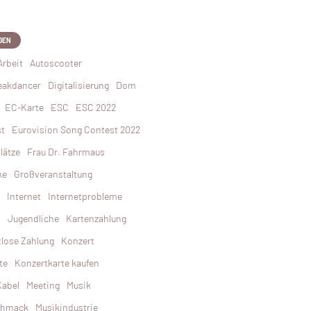
DEN
Arbeit
Autoscooter
eakdancer
Digitalisierung
Dom
EC-Karte
ESC
ESC 2022
st
Eurovision Song Contest 2022
plätze
Frau Dr. Fahrmaus
ke
Großveranstaltung
Internet
Internetprobleme
t
Jugendliche
Kartenzahlung
tlose Zahlung
Konzert
te
Konzertkarte kaufen
abel
Meeting
Musik
chmack
Musikindustrie