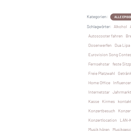
Kategorien:
ALLE EPISO
Schlagwörter:
Alkohol
Autoscooter fahren
Br
Dosenwerfen
Dua Lipa
Eurovision Song Conte
Fernsehstar
feste Sitz
Freie Platzwahl
Geträn
Home Office
Influencer
Internetstar
Jahrmark
Kasse
Kirmes
kontak
Konzertbesuch
Konzer
Konzertlocation
LAN-K
Musik hören
Musikges