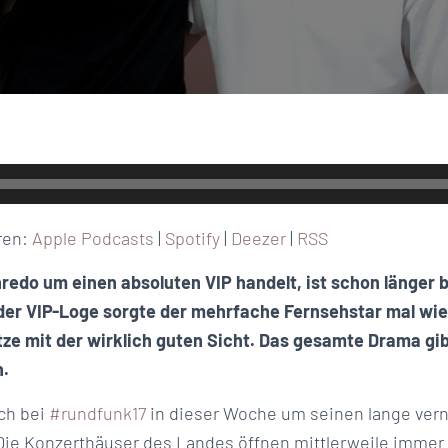
ren:
Apple Podcasts
|
Spotify
|
Deezer
|
RSS
nredo um einen absoluten VIP handelt, ist schon länger 
der VIP-Loge sorgte der mehrfache Fernsehstar mal wie
ätze mit der wirklich guten Sicht. Das gesamte Drama gib
n.
ch bei
#rundfunk17
in dieser Woche um seinen lange ver
e Konzerthäuser des Landes öffnen mittlerweile immer h