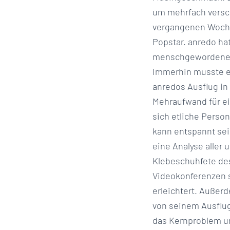
um mehrfach versch
vergangenen Woche 
Popstar. anredo ha
menschgewordene Sp
Immerhin musste er
anredos Ausflug in
Mehraufwand für ei
sich etliche Perso
kann entspannt sei
eine Analyse aller
Klebeschuhfete des
Videokonferenzen s
erleichtert. Außer
von seinem Ausflu
das Kernproblem uns