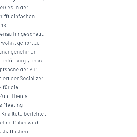
eß es in der
ifft einfachen
lns
genau hingeschaut.
ewohnt gehört zu
um unangenehmen
dafür sorgt, dass
ptsache der VIP
ert der Socializer
 für die
: Zum Thema
es Meeting
Knalltüte berichtet
lns. Dabei wird
schaftlichen