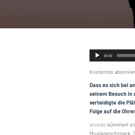
Audio-
00:00
Player
Kostenlos abonnie
Dass es sich bei a
seinem Besuch in 
verteidigte die Pl
Folge auf die Ohre
anredo
kümmert si
Musikgeschmack. Di