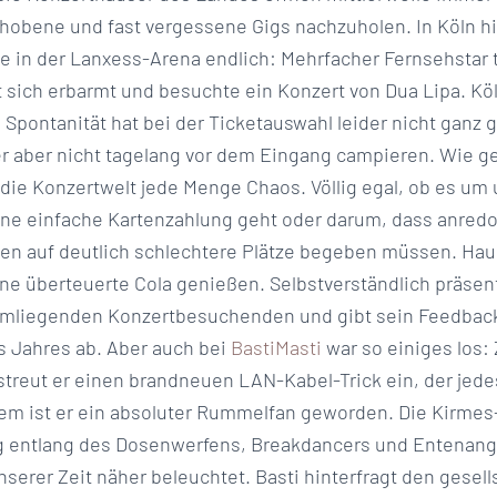
obene und fast vergessene Gigs nachzuholen. In Köln hi
in der Lanxess-Arena endlich: Mehrfacher Fernsehstar tr
t sich erbarmt und besuchte ein Konzert von Dua Lipa. Kö
ontanität hat bei der Ticketauswahl leider nicht ganz 
 aber nicht tagelang vor dem Eingang campieren. Wie g
 die Konzertwelt jede Menge Chaos. Völlig egal, ob es 
ne einfache Kartenzahlung geht oder darum, dass anredo 
nen auf deutlich schlechtere Plätze begeben müssen. Hau
ne überteuerte Cola genießen. Selbstverständlich präsenti
 umliegenden Konzertbesuchenden und gibt sein Feedback
 Jahres ab. Aber auch bei
BastiMasti
war so einiges los
treut er einen brandneuen LAN-Kabel-Trick ein, der jed
dem ist er ein absoluter Rummelfan geworden. Die Kirmes-
g entlang des Dosenwerfens, Breakdancers und Entenange
erer Zeit näher beleuchtet. Basti hinterfragt den gesell