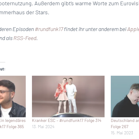
ooternutzung. Außerdem gibt’s warme Worte zum Eurovis
merhaus der Stars.
nderen Episoden
#rundfunk17
findet ihr unter anderem bei
Appl
nd als
RSS-Feed
.
gut:
Ein legendäres
Kranker ESC – #rundfunk17 Folge 314
Deutschland a
17 Folge 365
13. Mai 2024
Folge 267
15. Mai 2023