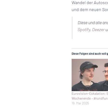
Wandel der Autosc
und dem neuen Som
Diese und alle a
Spotify
,
Deezer
u
Diese Folgen sind auch voll 
Eurovision-Eskalation: 
Wochenende – #rundfunk
19. Mai 2025