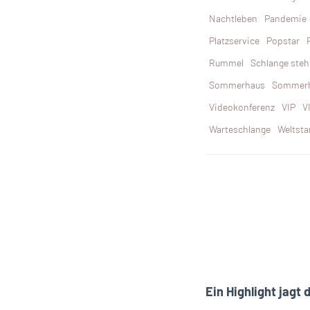
Nachtleben
Pandemie
Platzservice
Popstar
Rummel
Schlange ste
Sommerhaus
Sommerh
Videokonferenz
VIP
V
Warteschlange
Weltsta
Ein Highlight jagt