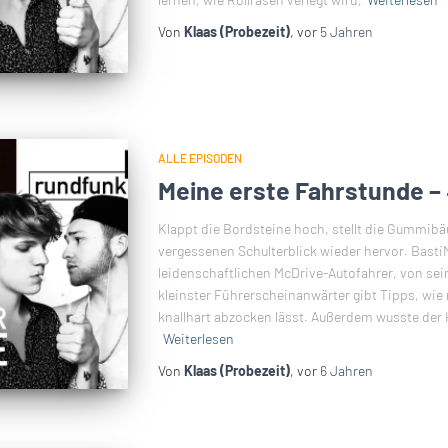
Von
Klaas (Probezeit)
, vor
5 Jahren
ALLE EPISODEN
Meine erste Fahrstunde –
Klappt die Bordsteine hoch, stellt die Gummibä
vergessenen Schulterblick wieder hervor. Basti
leidenschaftlichen McDrive-Autofahrer, von sei
kleinster Führerscheinanwärter gibt Tipps, wie 
knallhart abzocken lässt. Außerdem wusste der
Weiterlesen
Von
Klaas (Probezeit)
, vor
6 Jahren