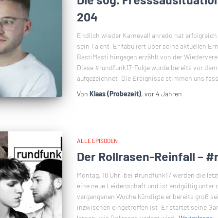
204
Endlich wieder Karneval! anredo hat erfolgreic
sein Talent. Er fabuliert über seine aktuellen E
BastiMasti hingegen erzählt von der Wiedervere
Diese #rundfunk17-Folge wurde bereits vor dem 
aufgezeichnet. Die Ereignisse stimmen uns fass
Von
Klaas (Probezeit)
, vor
4 Jahren
ALLE EPISODEN
Der Rollrasen-Reinfall – #
Montag, 18 Uhr, bei #rundfunk17 werden die letz
eine neue Leidenschaft und ist endgültig unter 
vergangenen Woche kündigte er bereits groß sei
inzwischen eingetroffen ist. Er startet seine G
lernen, wie Rollrasen verlegt wird,
Weiterlesen