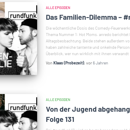
ALLE EPISODEN
Das Familien-Dilemma – #
Die wöchentliche Dosis des Comedy-Feuerwerks 
Thema Nummer 1: Hot Moms. anredo berichtet B
Alltagsbeobachtung. Beide stehen außerdem v
haben zahlreiche tantente und onkelnde Person
Überblick, wer nun wirklich mit ihnen verwandt 
Von
Klaas (Probezeit)
, vor
6 Jahren
ALLE EPISODEN
Von der Jugend abgehang
Folge 131