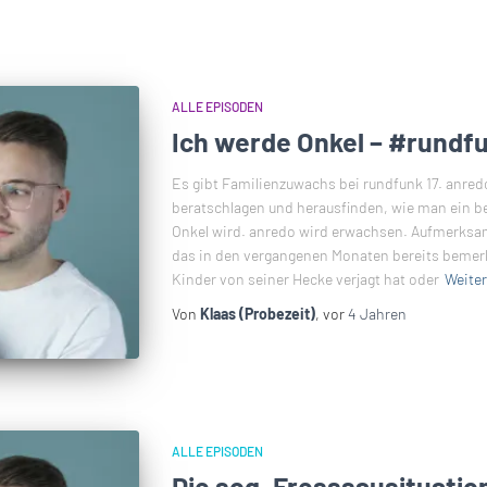
ALLE EPISODEN
Ich werde Onkel – #rundf
Es gibt Familienzuwachs bei rundfunk 17. anre
beratschlagen und herausfinden, wie man ein 
Onkel wird. anredo wird erwachsen. Aufmerks
das in den vergangenen Monaten bereits bemerkt
Kinder von seiner Hecke verjagt hat oder
Weiter
Von
Klaas (Probezeit)
, vor
4 Jahren
ALLE EPISODEN
Die sog. Fresssausituatio