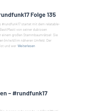
rundfunk17 Folge 135
#rundfunk17 startet mit dem relatable-
astiMasti von seiner dubiosen
or einem großen Stammbaumrätsel: Sie
en (m/w/d) im näheren Umfeld. Der
ist und wer
Weiterlesen
en – #rundfunk17