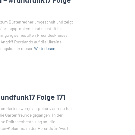
h zum Büttenredner umgeschult und zeigt
rnährungsprobleme und sucht Hilfe.
inigung seines alten Freundeskreises.
Angriff Russlands auf die Ukraine
ungslos. In dieser
Weiterlesen
rundfunk17 Folge 171
ten Gartenzwerge aufpoliert. anredo hat
die Gartenfreunde gegangen. In der
ne Rollrasenbestellung an, die
arten-Kolumne, in der Hörende (m/w/d)