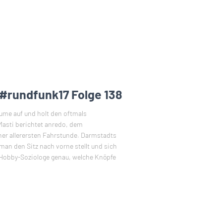
 #rundfunk17 Folge 138
ume auf und holt den oftmals
Masti berichtet anredo, dem
ner allerersten Fahrstunde. Darmstadts
man den Sitz nach vorne stellt und sich
 Hobby-Soziologe genau, welche Knöpfe