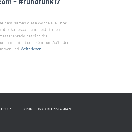
com – #rundfunk17
 seinem Namen diese Woche alle Ehre:
auf die Gamescom und beide treten
aster anredo hat sich drei
genehmer nicht sein könnten. Außerdem
enommen und
Weiterlesen
CEBOOK
#RUNDFUNK17 BEI INSTAGRAM