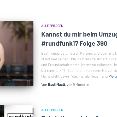
ALLE EPISODEN
Kannst du mir beim Umzug
#rundfunk17 Folge 390
Basti kämpft sich durch Kartons und Sperrmüll,
steigt und seinen Urlaubsstress zelebriert. Ei
und Freundschaftstests, irgendwo zwischen Um
bei rundfunk 17: Basti steht kurz vorm Nerve
Mainz steht bevor. Was mal als Neuanfang
Weit
Von
BastiMasti
, vor
9 Monaten
ALLE EPISODEN