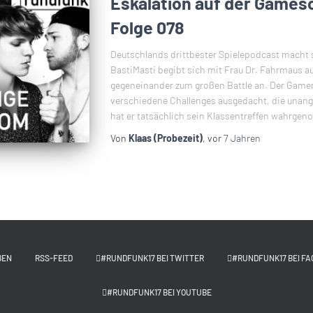
Eskalation auf der Games
Folge 078
Deutschlands drittbester Spielepodcast macht
BastiMasti begibt sich mit Frau Dr. Fahrmaus 
gegeneinander zum großen Battle an. Der Gamem
verschiedene Challenges ausgedacht, die unan
hat er tatsächlich sein Klassentreffen wahrg
Von
Klaas (Probezeit)
, vor
7 Jahren
BEN
RSS-FEED
#RUNDFUNK17 BEI TWITTER
#RUNDFUNK17 BEI FA
#RUNDFUNK17 BEI YOUTUBE