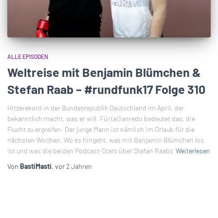
ALLE EPISODEN
Weltreise mit Benjamin Blümchen &
Stefan Raab – #rundfunk17 Folge 310
Hitzerekord in der Bundesrepublik Deutschland im April, der
bekanntlich macht, was er will. Für (at) anredo bedeutet das, die
Flucht zu ergreifen. Der junge Mann ist nämlich im Orlaub für die
nächsten Wochen. Wo es hingeht, was mit Benjamin Blümchen los
ist und was die beiden Podcast-Stars über Stefan Raabs
Weiterlesen
Von
BastiMasti
, vor
2 Jahren