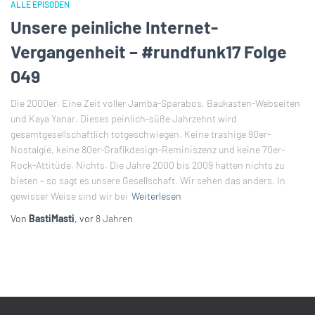
ALLE EPISODEN
Unsere peinliche Internet-
Vergangenheit – #rundfunk17 Folge
049
Die 2000er. Eine Zeit voller Jamba-Sparabos, Baukasten-Webseiten
und Kaya Yanar. Dieses peinlich-süße Jahrzehnt wird
gesamtgesellschaftlich totgeschwiegen. Keine trashige 90er-
Nostalgie, keine 80er-Grafikdesign-Reminiszenz und keine 70er-
Rock-Attitüde. Nichts. Die Jahre 2000 bis 2009 hatten nichts zu
bieten – so sagt es unsere Gesellschaft. Wir sehen das anders. In
gewisser Weise sind wir bei
Weiterlesen
Von
BastiMasti
, vor
8 Jahren