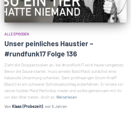
ALLE EPISODEN
Unser peinliches Haustier –
#rundfunk17 Folge 136
Zieht die Stoppersocken an, bei #rundfunk17 wird heute rumgetobt.
Bevor die Sause startet, muss anredo BastiMasti zunächst eine
liebevolle Umarmung schenken. Dem pinkhaarigen Gnom Kneff
(Basti) ist ein schwerer Schicksalsschlag widerfahren. Er kniete vor
seiner holden Maid Merlindus nieder und wollte gemeinsam mit ihr
vor den Altar treten, doch es
Weiterlesen
Von
Klaas (Probezeit)
, vor
6 Jahren