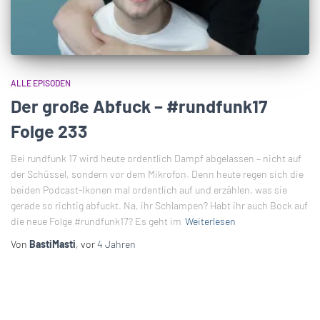
ALLE EPISODEN
Der große Abfuck – #rundfunk17
Folge 233
Bei rundfunk 17 wird heute ordentlich Dampf abgelassen – nicht auf
der Schüssel, sondern vor dem Mikrofon. Denn heute regen sich die
beiden Podcast-Ikonen mal ordentlich auf und erzählen, was sie
gerade so richtig abfuckt. Na, ihr Schlampen? Habt ihr auch Bock auf
die neue Folge #rundfunk17? Es geht im
Weiterlesen
Von
BastiMasti
, vor
4 Jahren