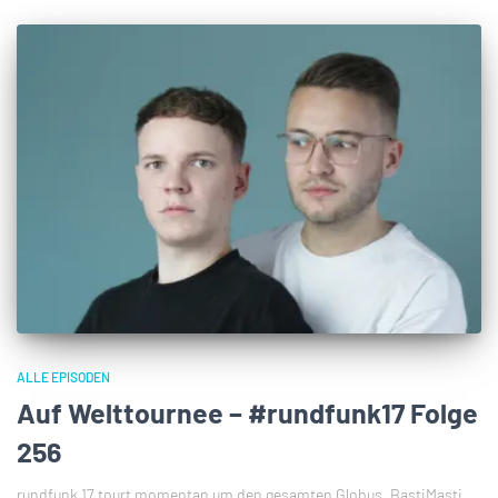
ALLE EPISODEN
Auf Welttournee – #rundfunk17 Folge
256
rundfunk 17 tourt momentan um den gesamten Globus. BastiMasti