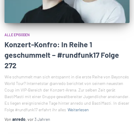
ALLE EPISODEN
Konzert-Konfro: In Reihe 1
geschummelt – #rundfunk17 Folge
272
Wie schummelt man sich entspannt in die erste Reihe von Beyoncés
World Tour? Internetstar @anredo berichtet von seinem neuesten
Coup im VIP-Bereich der Konzert-Arena. Zur selben Zeit gerät
BastiMasti mit einer Gruppe gewaltbereiter Jugendlicher aneinander.
Es liegen ereignisreiche Tage hinter anredo und BastiMasti. In dieser
Folge #rundfunk17 erfahrt ihr alles
Weiterlesen
Von
anredo
, vor
3 Jahren