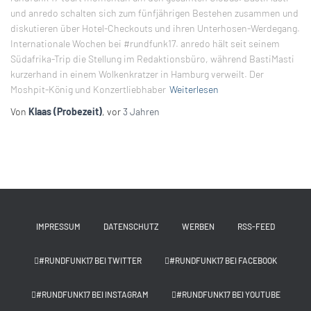
und anredo schalten sich zum fünfjährigen Bestehen zusammen und
diskutieren über Hotel-Checkouts und ihren Unterhosen-Werdegang.
Internationale Wochen bei #rundfunk17. anredo hält seit seinem
Südafrika-Trip die Stellung im Redaktionsbüro, während BastiMasti
kurzerhand in einem Wolkenkratzer in Hamburg verweilt. Der
Moshpit-König und Konzertliebhaber
Weiterlesen
Von
Klaas (Probezeit)
, vor
3 Jahren
IMPRESSUM
DATENSCHUTZ
WERBEN
RSS-FEED
#RUNDFUNK17 BEI TWITTER
#RUNDFUNK17 BEI FACEBOOK
#RUNDFUNK17 BEI INSTAGRAM
#RUNDFUNK17 BEI YOUTUBE