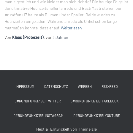
man eigentlich und wie kleidet man sich richtig? Die heutige Folge ist
der ultimative Hochzeitshelfer! anredo und BastiMasti stehen bei
#rundfunk17 heute als Blumenkinder Spalier. Beide wurden zu
Hochzeiten eingeladen. Während anredo als Onkel schon lange
mutmaßen konnte, dass er auf
Weiterlesen
Von
Klaas (Probezeit)
, vor
3 Jahren
IMPRESSUM
DATENSCHUTZ
WERBEN
RSS-FEED
#RUNDFUNK17 BEI TWITTER
#RUNDFUNK17 BEI FACEBOOK
#RUNDFUNK17 BEI INSTAGRAM
#RUNDFUNK17 BEI YOUTUBE
Hestia | Entwickelt von
ThemeIsle