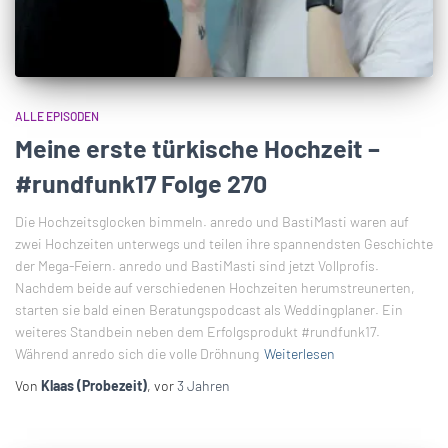
ALLE EPISODEN
Meine erste türkische Hochzeit –
#rundfunk17 Folge 270
Die Hochzeitsglocken bimmeln. anredo und BastiMasti waren auf
zwei Hochzeiten unterwegs und teilen ihre spannendsten Geschichte
der Mega-Feiern. anredo und BastiMasti sind jetzt Vollprofis.
Nachdem beide auf verschiedenen Hochzeiten herumstreunerten,
starten sie bald einen Beratungspodcast als Weddingplaner. Ein
weiteres Standbein neben dem Erfolgsprodukt #rundfunk17.
Während anredo sich die volle Dröhnung
Weiterlesen
Von
Klaas (Probezeit)
, vor
3 Jahren