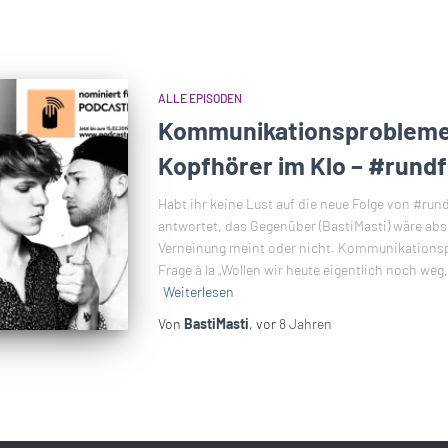
ALLE EPISODEN
Kommunikationsprobleme
Kopfhörer im Klo – #rund
Habt ihr keine Lust auf die neue Folge von #ru
antwortet, das Gegenüber (BastiMasti) wäre abso
Verneinung meint oder nicht. Kommunikationsp
Frage à la „Wollen wir heute eigentlich noch weg,
Weiterlesen
Von
BastiMasti
, vor
8 Jahren