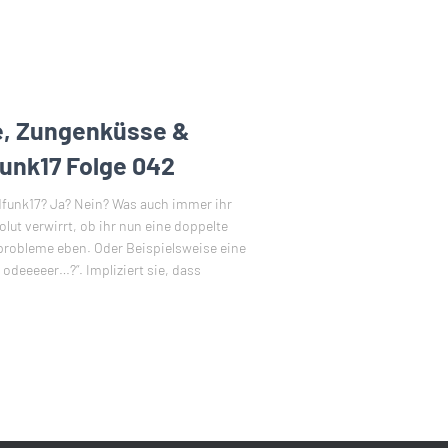
, Zungenküsse &
funk17 Folge 042
ndfunk17? Ja? Nein? Was auch immer ihr
lut verwirrt, ob ihr nun eine doppelte
robleme eben. Oder Beispielsweise eine
 odeeeeer…?“. Impliziert sie, dass