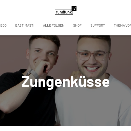
REDO
BASTIMASTI
ALLE FOLGEN
SHOP
SUPPORT
THEMA VO
Zungenküsse