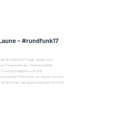
Laune – #rundfunk17
en #rundfunk17 trägt, haben sich
in Feuerwerk der Themenvielfalt
 Einstieg begeben sich die
 und suchen Menschen, an denen Corona
elitäre Kreis der Apple-Usenden (m/w/d)