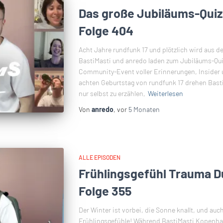
Das große Jubiläums-Quiz
Folge 404
Acht Jahre rundfunk 17 und plötzlich wird aus 
BastiMasti und anredo laden zum Jubiläums-Qu
Community-Event voller Erinnerungen, Inside
achten Geburtstag von rundfunk 17 drehen Bast
nur selbst zu erzählen,
Weiterlesen
Von
anredo
, vor
5 Monaten
ALLE EPISODEN
Frühlingsgefühl Trauma 
Folge 355
Der Winter ist vorbei, die Sonne knallt, und auc
Frühlingsgefühle! Während BastiMasti Kopenhag