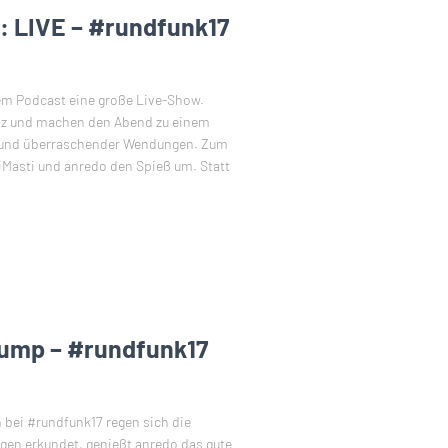
: LIVE – #rundfunk17
dem Podcast eine große Live-Show.
iz und machen den Abend zu einem
r und überraschender Wendungen. Zum
iMasti und anredo den Spieß um. Statt
Dump – #rundfunk17
h bei #rundfunk17 regen sich die
en erkundet, genießt anredo das gute