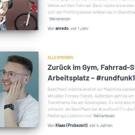
Wetter auf dem Fahrrad. Basti nutzte die ersten
sich der Frühling besser erleben als in Skandin
Weiterlesen
Von
anredo
, vor
1 Jahr
ALLE EPISODEN
Zurück im Gym, Fahrrad-S
Arbeitsplatz – #rundfunk1
BastiMasti möchte endlich zur Maschine werden.
aktuellen Fitness-Trends. Außerdem geht es um
Trendthema Sex am Arbeitsplatz. Es wird also m
schlecht, als BastiMasti bei #rundfunk17 in di
Medienguru stemmt nun
Weiterlesen
Von
Klaas (Probezeit)
, vor
4 Jahren