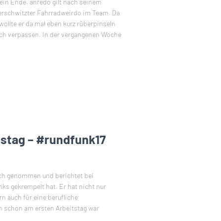
in Ende. anredo gilt nach seinem
verschwitzter Fahrradweirdo im Team. Da
wollte er da mal eben kurz rüberpinseln
ich verpassen. In der vergangenen Woche
tstag – #rundfunk17
ich genommen und berichtet bei
ks gekrempelt hat. Er hat nicht nur
n auch für eine berufliche
h schon am ersten Arbeitstag war