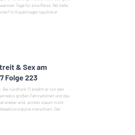
 warmen Tage für eine Reise. Wo ließe
avien? In Kopenhagen tauchte er
treit & Sex am
7 Folge 223
 Bei rundfunk 17 erzählt er von den
 anredos großen Fahrradstreit und das
al wieder wild. anredo staunt nicht
e Redaktionsräume marschiert. Der