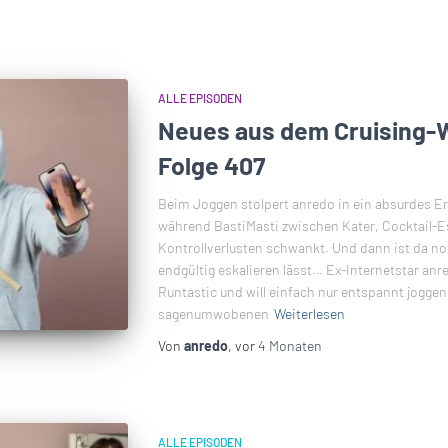
ALLE EPISODEN
Neues aus dem Cruising-W
Folge 407
Beim Joggen stolpert anredo in ein absurdes Er
während BastiMasti zwischen Kater, Cocktail-
Kontrollverlusten schwankt. Und dann ist da no
endgültig eskalieren lässt… Ex-Internetstar anr
Runtastic und will einfach nur entspannt joggen.
sagenumwobenen
Weiterlesen
Von
anredo
, vor
4 Monaten
ALLE EPISODEN