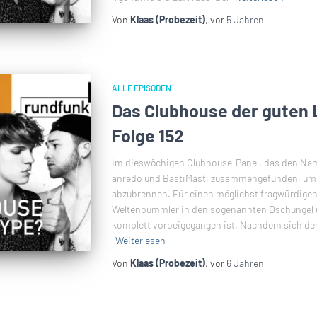
Von
Klaas (Probezeit)
, vor
5 Jahren
ALLE EPISODEN
Das Clubhouse der guten 
Folge 152
Im dieswöchigen Clubhouse-Panel, das den Nam
anredo und BastiMasti zusammengefunden, um e
abzubrennen. Für einen möglichst fragwürdigen
Weltenbummler in den sogenannten Dschungel
komplett vorbeigegangen ist. Nachdem sich der 
Weiterlesen
Von
Klaas (Probezeit)
, vor
6 Jahren