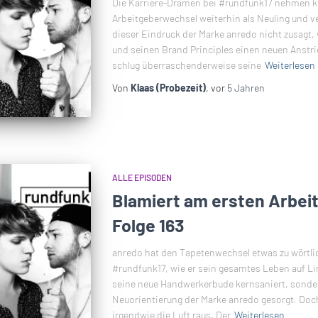
Die Karriere-Dramen bei #rundfunk17 nehmen ke
Arbeitgeberwechsel weiterhin als Neuling und 
dieser Eindruck der Marke anredo nicht zusagt, 
und seinen Brand Principles einen neuen Anstr
schlug überraschenderweise seine
Weiterlesen
Von
Klaas (Probezeit)
, vor
5 Jahren
ALLE EPISODEN
Blamiert am ersten Arbei
Folge 163
anredo hat den Tapetenwechsel etwas zu wörtl
#rundfunk17, wie er sein gesamtes Leben auf Lin
seine neue Handwerkerbude kernsaniert, sonder
Neuorientierung der Marke anredo gesorgt. Doc
irgendwie die Luft raus. Der
Weiterlesen