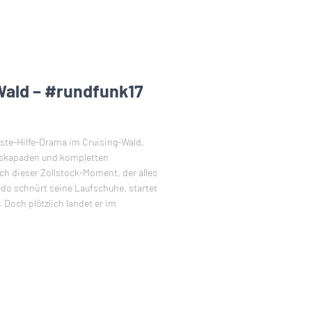
ald – #rundfunk17
ste-Hilfe-Drama im Cruising-Wald,
Eskapaden und kompletten
ch dieser Zollstock-Moment, der alles
edo schnürt seine Laufschuhe, startet
 Doch plötzlich landet er im