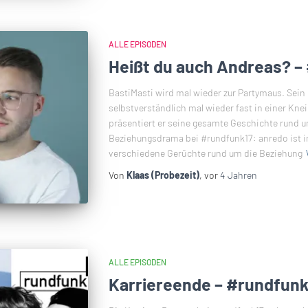
ALLE EPISODEN
Heißt du auch Andreas? –
BastiMasti wird mal wieder zur Partymaus. Sein 
selbstverständlich mal wieder fast in einer Kne
präsentiert er seine gesamte Geschichte rund 
Beziehungsdrama bei #rundfunk17: anredo ist 
verschiedene Gerüchte rund um die Beziehung
Von
Klaas (Probezeit)
, vor
4 Jahren
ALLE EPISODEN
Karriereende – #rundfunk