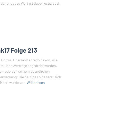
brio. Jedes Wort ist dabei justiziabel.
k17 Folge 213
-Horror. Er erzählt anredo davon, wie
nste Handyverträge angedreht wurden.
t anredo von seinem abendlichen
erwarnung: Die heutige Folge setzt sich
iMasti wurde von
Weiterlesen