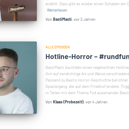
erzählt. Dazu gibt es wieder einen Schaden am Ca
Weiterlesen
Von
BastiMasti
, vor
2 Jahren
ALLE EPISODEN
Hotline-Horror – #rundfun
BastiMasti durchlebt einen regelrechten Hotline
ihm auf zwielichtige Art und Weise verschiede
Passend zu Bastis Horror-Geschichte berichte
Spaziergang, der auf dem Friedhof endete. Trigg
in Teilen mit dem Thema Tod auseinander.Bast
Von
Klaas (Probezeit)
, vor
4 Jahren