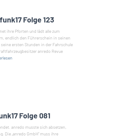
funk17 Folge 123
t ihre Pforten und lädt alle zum
m, endlich den Führerschein in seinen
 seine ersten Stunden in der Fahrschule
aftfahrzeugbesitzer anredo Revue
erlesen
unk17 Folge 081
endet. anredo musste sich absetzen,
g. Die „anredo GmbH“ muss ihre