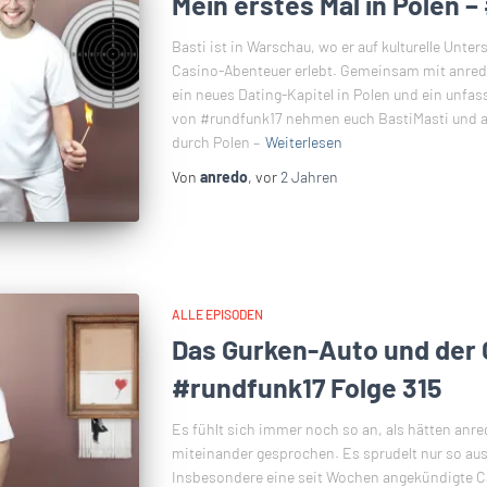
Mein erstes Mal in Polen –
Basti ist in Warschau, wo er auf kulturelle Unter
Casino-Abenteuer erlebt. Gemeinsam mit anredo 
ein neues Dating-Kapitel in Polen und ein unfass
von #rundfunk17 nehmen euch BastiMasti und a
durch Polen –
Weiterlesen
Von
anredo
, vor
2 Jahren
ALLE EPISODEN
Das Gurken-Auto und der 
#rundfunk17 Folge 315
Es fühlt sich immer noch so an, als hätten anre
miteinander gesprochen. Es sprudelt nur so aus
Insbesondere eine seit Wochen angekündigte Ca