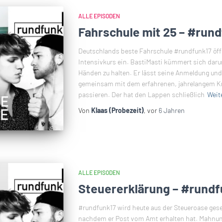
ALLE EPISODEN
Fahrschule mit 25 – #rund
Deutschlands beste Fahrschule #rundfunk17 öffne
Intensivkurs ein. BastiMasti kümmert sich daru
Händen zu halten. Er lässt seine Anmeldung und
gemeinsam mit dem erfahrenen, jahrelangem Kr
passieren. Der hat den Lappen schließlich
Weit
Von
Klaas (Probezeit)
, vor
6 Jahren
ALLE EPISODEN
Steuererklärung – #rundf
#rundfunk17 wird heute aus der Steueroase ges
nachdem er Post vom Amt erhalten hat. Mahnun