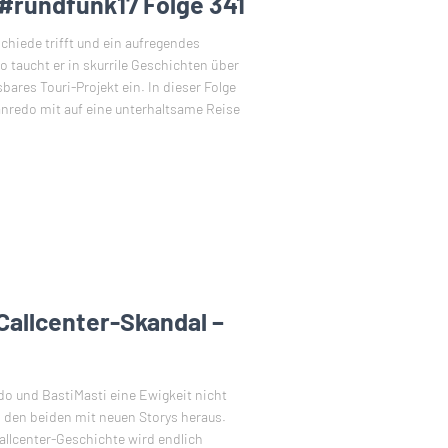
 #rundfunk17 Folge 341
schiede trifft und ein aufregendes
taucht er in skurrile Geschichten über
bares Touri-Projekt ein. In dieser Folge
nredo mit auf eine unterhaltsame Reise
Callcenter-Skandal –
do und BastiMasti eine Ewigkeit nicht
 den beiden mit neuen Storys heraus.
llcenter-Geschichte wird endlich