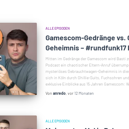
ALLE EPISODEN
Gamescom-Gedränge vs. 
Geheimnis – #rundfunk17 
Mitten im Gedränge der Gamescom wird Basti zu
Podcast ein chaotischer Eltern-Anruf überrumpe
mysteriöses Gebrauchtwagen-Geheimnis in dies
sich in Köln durch Ghillie-Suits, Fuchsohren un
exklusive Einblicke aus 15 Jahren Gamescom: W
Von
anredo
, vor
12 Monaten
ALLE EPISODEN