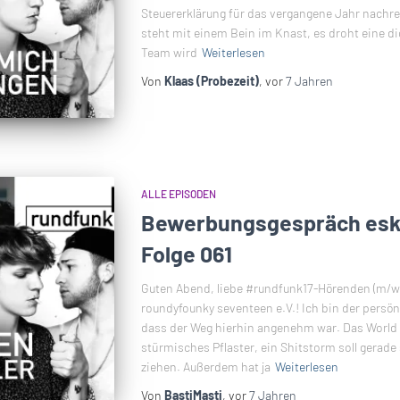
Steuererklärung für das vergangene Jahr nachrei
steht mit einem Bein im Knast, es droht eine 
Team wird
Weiterlesen
Von
Klaas (Probezeit)
, vor
7 Jahren
ALLE EPISODEN
Bewerbungsgespräch eska
Folge 061
Guten Abend, liebe #rundfunk17-Hörenden (m/w
roundyfounky seventeen e.V.! Ich bin der persön
dass der Weg hierhin angenehm war. Das World W
stürmisches Pflaster, ein Shitstorm soll gerade
ziehen. Außerdem hat ja
Weiterlesen
Von
BastiMasti
, vor
7 Jahren