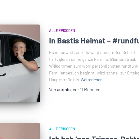
ALLE EPISODEN
In Bastis Heimat – #rundf
Es ist soweit: anredo wagt den großen Schritt –
trifft gleich seine ganze Familie. Blumenstrauß
Willkommen zum wohl persönlichsten rundfunk 
Familienbesuch beginnt, wird schnell zur Ortsko
Hauptstraße bis
Weiterlesen
Von
anredo
, vor
11 Monaten
ALLE EPISODEN
Ich hab ’nen Tripper, Dokt