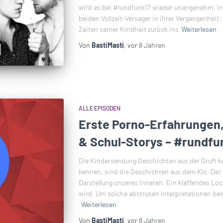
wird es bei #rundfunk17 wieder unangenehm. In
beiden Vollzeit-Versager in ihrer Vergangenheit
Zeiten seiner Kindheit zurück ins
Weiterlesen
Von
BastiMasti
, vor
8 Jahren
ALLE EPISODEN
Erste Porno-Erfahrungen, 
& Schul-Storys – #rundfun
Die Kindersendung Geschichten aus der Gruft ke
kennen, sind die Geschichten aus dem Klo. Der 
Darstellung unseres Inneren. Ein klaffendes Loc
wird. Um solche abstrusen Interpretationen be
Weiterlesen
Von
BastiMasti
, vor
8 Jahren