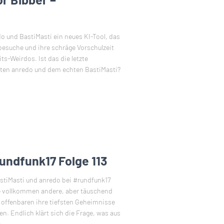
o und BastiMasti ein neues KI-Tool, das
besuche und ihre schräge Vorschulzeit
ts-Weirdos. Ist das die letzte
ten anredo und dem echten BastiMasti?
rundfunk17 Folge 113
stiMasti und anredo bei #rundfunk17
ne vollkommen andere, aber täuschend
e offenbaren ihre tiefsten Geheimnisse
n. Endlich klärt sich die Frage, was aus
n