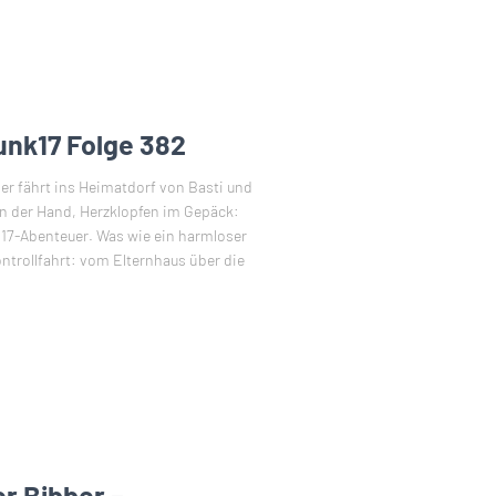
unk17 Folge 382
 er fährt ins Heimatdorf von Basti und
 in der Hand, Herzklopfen im Gepäck:
17-Abenteuer. Was wie ein harmloser
ntrollfahrt: vom Elternhaus über die
or Bibber –