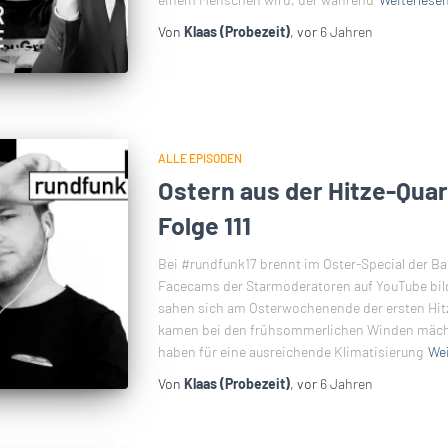
Von
Klaas (Probezeit)
, vor
6 Jahren
ALLE EPISODEN
Ostern aus der Hitze-Qua
Folge 111
Bei #rundfunk17 brennt im Oster-Special der Bau
Facecams der Starmoderatoren auf YouTube bild
sahen sich am Osterwochenende der ersten Hitz
kamen bei den frühsommerlichen Winden mächti
haben für eine ausreichende Klimatisierung
Wei
Von
Klaas (Probezeit)
, vor
6 Jahren