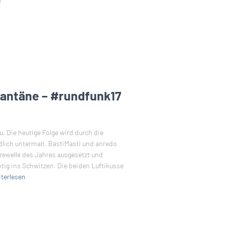
rantäne – #rundfunk17
. Die heutige Folge wird durch die
lich untermalt. BastiMasti und anredo
ewelle des Jahres ausgesetzt und
g ins Schwitzen. Die beiden Luftikusse
terlesen