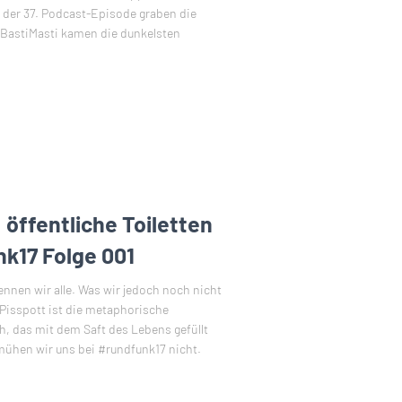
 der 37. Podcast-Episode graben die
: BastiMasti kamen die dunkelsten
öffentliche Toiletten
k17 Folge 001
nnen wir alle. Was wir jedoch noch nicht
Pisspott ist die metaphorische
h, das mit dem Saft des Lebens gefüllt
mühen wir uns bei #rundfunk17 nicht.