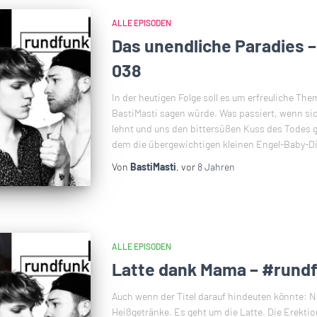
ALLE EPISODEN
Das unendliche Paradies 
038
In der heutigen Folge soll es um erfreuliche Th
BastiMasti sagen würde. Was passiert, wenn s
lehnt und uns den bittersüßen Kuss des Todes g
dem die übergewichtigen kleinen Engel-Baby-Di
Von
BastiMasti
, vor
8 Jahren
ALLE EPISODEN
Latte dank Mama – #rundf
Auch wenn der Titel darauf hindeuten könnte: Ne
Heißgetränke. Es geht um die Latte. Die Erektio