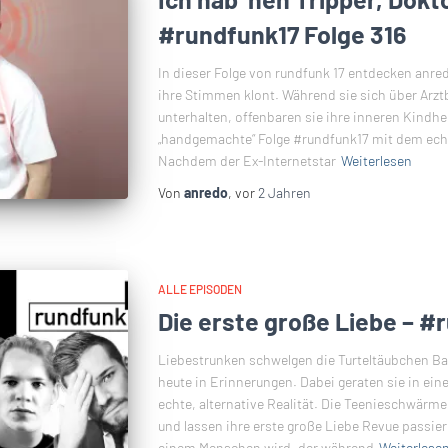
#rundfunk17 Folge 316
In dieser Folge von rundfunk 17 entdecken anred
ihre Stimmen klont. Während sie sich über Arzt
unterhalten, offenbaren sie ihre inneren Kindhei
„handgemachte“ Folge #rundfunk17 mit dem ech
Nachdem der Ex-Internetstar
Weiterlesen
Von
anredo
, vor
2 Jahren
ALLE EPISODEN
Die erste große Liebe – #
Liebestrunken schwelgen die Turteltäubchen Ba
heute in Erinnerungen. Dabei geraten sie in ei
echte, alternative Realität. Die Teenieschwärm
und lassen ihre erste große Liebe Revue passiere
einem Menschen wird, der während
Weiterlese