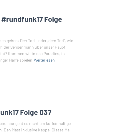
– #rundfunk17 Folge
emen gehen: Den Tod – oder „dem Tod“, wie
ich der Sensenmann über unser Haupt
ibt? Kommen wir in das Paradies, in
nger Harfe spielen
Weiterlesen
unk17 Folge 037
in, hier geht es nicht um koffeinhaltige
n. Den Mast inklusive Kappe. Dieses Mal