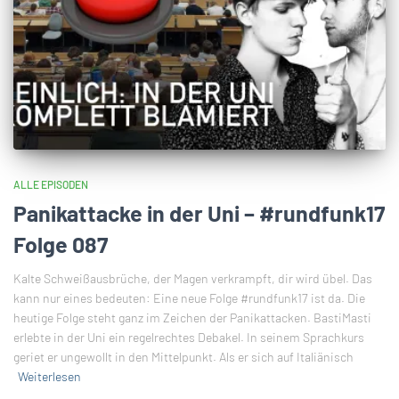
ALLE EPISODEN
Panikattacke in der Uni – #rundfunk17
Folge 087
Kalte Schweißausbrüche, der Magen verkrampft, dir wird übel. Das
kann nur eines bedeuten: Eine neue Folge #rundfunk17 ist da. Die
heutige Folge steht ganz im Zeichen der Panikattacken. BastiMasti
erlebte in der Uni ein regelrechtes Debakel. In seinem Sprachkurs
geriet er ungewollt in den Mittelpunkt. Als er sich auf Italiänisch
Weiterlesen