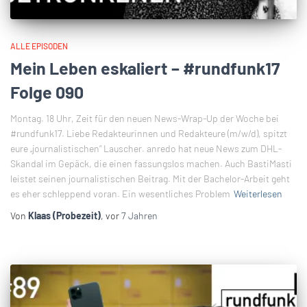
ALLE EPISODEN
Mein Leben eskaliert – #rundfunk17
Folge 090
Montag. 18 Uhr, Zeit für den neuen News-Wrap-Up der Woche bei
#rundfunk17. Liebe Redakteurinnen und Redakteure (m/w/d), spitzt
eure „journalistischen“ Lauscher. anredo hat neue News zum DHL-
Skandal im Gepäck, die einen fassungslos machen. Auch BastiMasti
leistet seinen journalistischen Beitrag. Mit der Bachelor-Arbeit geht
es eher schleppend voran. Ein wesentliches Problem
Weiterlesen
Von
Klaas (Probezeit)
, vor
7 Jahren