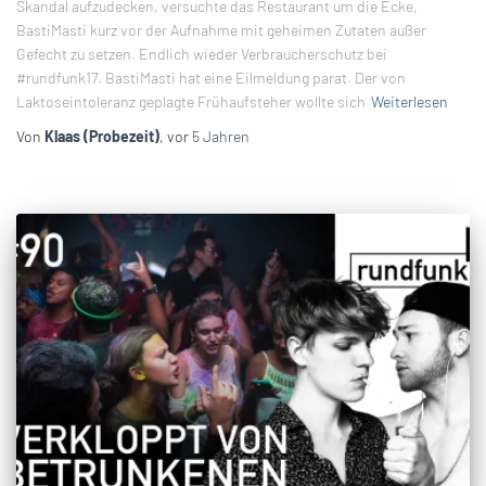
Skandal aufzudecken, versuchte das Restaurant um die Ecke,
BastiMasti kurz vor der Aufnahme mit geheimen Zutaten außer
Gefecht zu setzen. Endlich wieder Verbraucherschutz bei
#rundfunk17. BastiMasti hat eine Eilmeldung parat. Der von
Laktoseintoleranz geplagte Frühaufsteher wollte sich
Weiterlesen
Von
Klaas (Probezeit)
, vor
5 Jahren