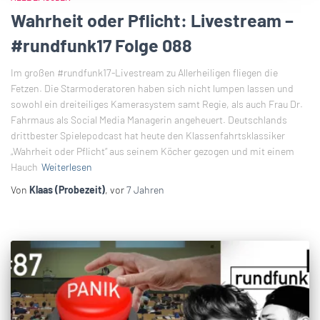
Wahrheit oder Pflicht: Livestream –
#rundfunk17 Folge 088
Im großen #rundfunk17-Livestream zu Allerheiligen fliegen die
Fetzen. Die Starmoderatoren haben sich nicht lumpen lassen und
sowohl ein dreiteiliges Kamerasystem samt Regie, als auch Frau Dr.
Fahrmaus als Social Media Managerin angeheuert. Deutschlands
drittbester Spielepodcast hat heute den Klassenfahrtsklassiker
„Wahrheit oder Pflicht“ aus seinem Köcher gezogen und mit einem
Hauch
Weiterlesen
Von
Klaas (Probezeit)
, vor
7 Jahren