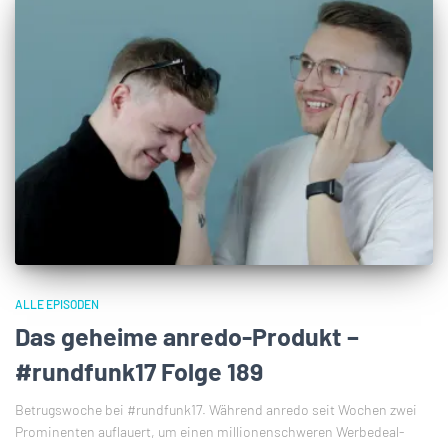
ALLE EPISODEN
Das geheime anredo-Produkt –
#rundfunk17 Folge 189
Betrugswoche bei #rundfunk17. Während anredo seit Wochen zwei
Prominenten auflauert, um einen millionenschweren Werbedeal-