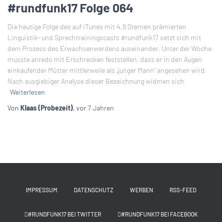
#rundfunk17 Folge 064
Die heutige Folge des auf iTunes mit 4,9 Sternen prämierten
Linguistik- und Sprechtrainingscasts #rundfunk17 setzt sich mit
dem Prozess des Erwachsenwerdens auseinander. Unter der Woche
musste anredo mit Erschrecken feststellen, dass er in den Augen
einkaufender Mütter mittlerweile als „junger Mann“ angesehen wird.
Nach ausgiebiger Analyse dieser Bezeichnung widmen sich
Weiterlesen
Von
Klaas (Probezeit)
, vor
7 Jahren
IMPRESSUM
DATENSCHUTZ
WERBEN
RSS-FEED
#RUNDFUNK17 BEI TWITTER
#RUNDFUNK17 BEI FACEBOOK