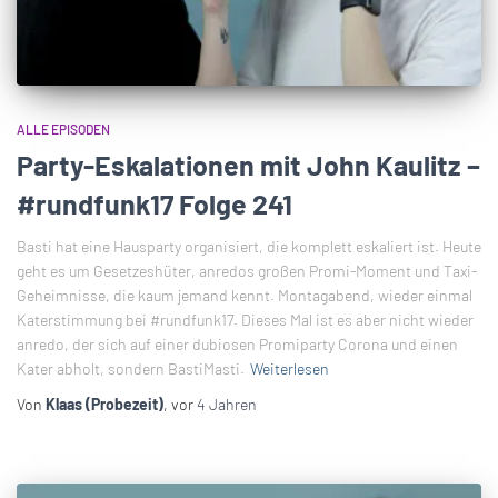
ALLE EPISODEN
Party-Eskalationen mit John Kaulitz –
#rundfunk17 Folge 241
Basti hat eine Hausparty organisiert, die komplett eskaliert ist. Heute
geht es um Gesetzeshüter, anredos großen Promi-Moment und Taxi-
Geheimnisse, die kaum jemand kennt. Montagabend, wieder einmal
Katerstimmung bei #rundfunk17. Dieses Mal ist es aber nicht wieder
anredo, der sich auf einer dubiosen Promiparty Corona und einen
Kater abholt, sondern BastiMasti.
Weiterlesen
Von
Klaas (Probezeit)
, vor
4 Jahren