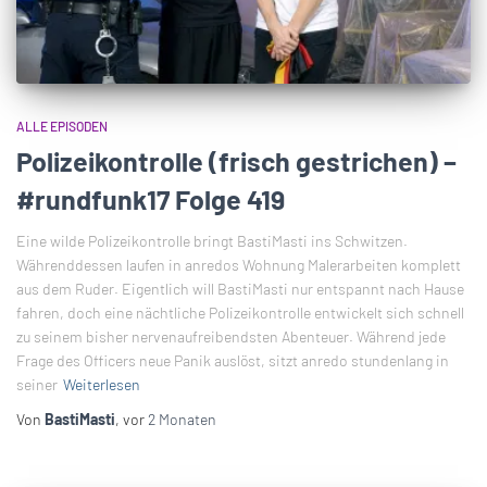
ALLE EPISODEN
Polizeikontrolle (frisch gestrichen) –
#rundfunk17 Folge 419
Eine wilde Polizeikontrolle bringt BastiMasti ins Schwitzen.
Währenddessen laufen in anredos Wohnung Malerarbeiten komplett
aus dem Ruder. Eigentlich will BastiMasti nur entspannt nach Hause
fahren, doch eine nächtliche Polizeikontrolle entwickelt sich schnell
zu seinem bisher nervenaufreibendsten Abenteuer. Während jede
Frage des Officers neue Panik auslöst, sitzt anredo stundenlang in
seiner
Weiterlesen
Von
BastiMasti
, vor
2 Monaten