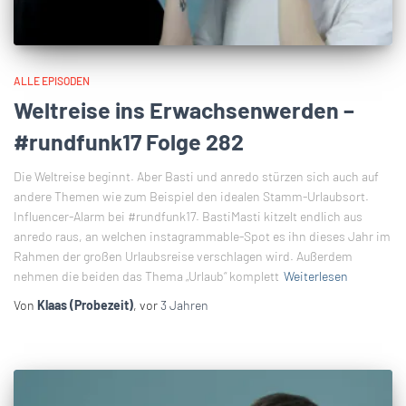
ALLE EPISODEN
Weltreise ins Erwachsenwerden –
#rundfunk17 Folge 282
Die Weltreise beginnt. Aber Basti und anredo stürzen sich auch auf
andere Themen wie zum Beispiel den idealen Stamm-Urlaubsort.
Influencer-Alarm bei #rundfunk17. BastiMasti kitzelt endlich aus
anredo raus, an welchen instagrammable-Spot es ihn dieses Jahr im
Rahmen der großen Urlaubsreise verschlagen wird. Außerdem
nehmen die beiden das Thema „Urlaub“ komplett
Weiterlesen
Von
Klaas (Probezeit)
, vor
3 Jahren