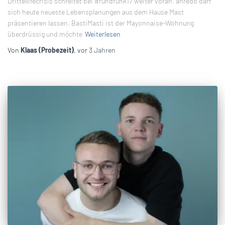
Drittellifecrisis schreitet bei #rundfunk17 weiter voran. anredo darf
sich heute neueste Lebensplanungen aus dem Hause Mast
präsentieren lassen. BastiMasti ist der Mayonnaise-Wohnung
überdrüssig und möchte
Weiterlesen
Von
Klaas (Probezeit)
, vor
3 Jahren