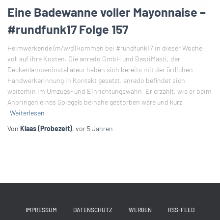
Eine Badewanne voller Mayonnaise –
#rundfunk17 Folge 157
Heimwerkende (m/w/d) kommen bei #rundfunk17 in dieser Woche
voll auf ihre Kosten. Die anredo GmbH und BastiMasti, der
Deckenlampeninstallateur haben sich bereits mit der örtlichen
Handwerkerinnung in Kontakt gesetzt. anredo befindet sich
weiterhin im Umzugs- und Einrichtungswahn. Er erzählt, wie er beim
Anbringen eines Spiegels beinahe gestorben wäre und kurz
Weiterlesen
Von
Klaas (Probezeit)
, vor
5 Jahren
IMPRESSUM
DATENSCHUTZ
WERBEN
RSS-FEED