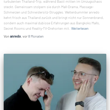
turbulenten Thailand-Trip, während Basti mitten im Umzugschaos
steckt. Gemeinsam stolpern sie durch Mall-Drama, Massage-
Schmerzen und Schneidersitz-Struggles. Weltenbummler anredo
kehrt frisch aus Thailand zurück und bringt nicht nur Sonnenbrand,
sondern auch maximal dubiose Erfahrungen aus Bangkoks Malls,
Secret Rooms und Reality-TV-Drehorten mit.
Weiterlesen
Von
anredo
, vor
8 Monaten