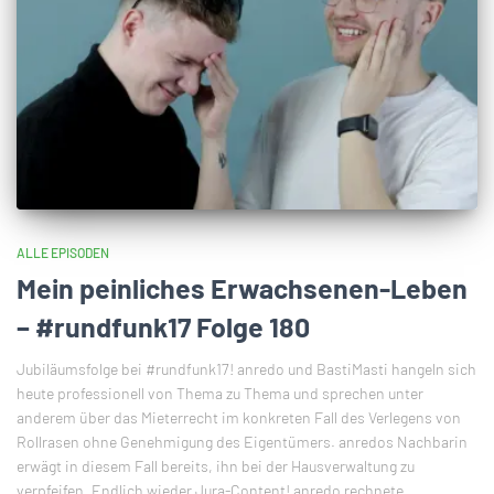
ALLE EPISODEN
Mein peinliches Erwachsenen-Leben
– #rundfunk17 Folge 180
Jubiläumsfolge bei #rundfunk17! anredo und BastiMasti hangeln sich
heute professionell von Thema zu Thema und sprechen unter
anderem über das Mieterrecht im konkreten Fall des Verlegens von
Rollrasen ohne Genehmigung des Eigentümers. anredos Nachbarin
erwägt in diesem Fall bereits, ihn bei der Hausverwaltung zu
verpfeifen. Endlich wieder Jura-Content! anredo rechnete