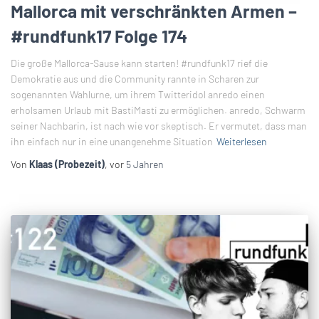
Mallorca mit verschränkten Armen –
#rundfunk17 Folge 174
Die große Mallorca-Sause kann starten! #rundfunk17 rief die
Demokratie aus und die Community rannte in Scharen zur
sogenannten Wahlurne, um ihrem Twitteridol anredo einen
erholsamen Urlaub mit BastiMasti zu ermöglichen. anredo, Schwarm
seiner Nachbarin, ist nach wie vor skeptisch. Er vermutet, dass man
ihn einfach nur in eine unangenehme Situation
Weiterlesen
Von
Klaas (Probezeit)
, vor
5 Jahren