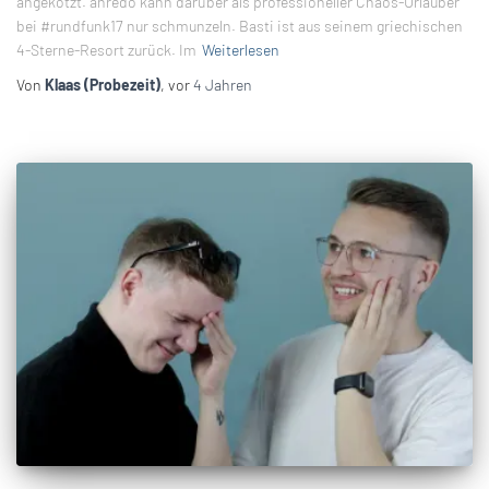
angekotzt. anredo kann darüber als professioneller Chaos-Urlauber
bei #rundfunk17 nur schmunzeln. Basti ist aus seinem griechischen
4-Sterne-Resort zurück. Im
Weiterlesen
Von
Klaas (Probezeit)
, vor
4 Jahren