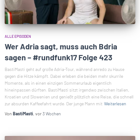
ALLE EPISODEN
Wer Adria sagt, muss auch Bdria
sagen – #rundfunk17 Folge 423
BastiMasti geht auf große Adria-Tour, während anredo zu Hause
gegen die Hitze kämpft. Dabei erleben die beiden mehr skurrile
Momente, als in einen einzigen Sommerurlaub eigentlich
hineinpassen dürften. BastiMasti sitzt irgendwo zwischen Italien,
Kroatien und Slowenien und genießt plötzlich eine Reise, die schnell
zur absurden Kaffeefahrt wurde. Der junge Mann mit
Weiterlesen
Von
BastiMasti
, vor
3 Wochen