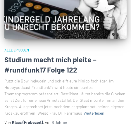
ALLE EPISODEN
Studium macht mich pleite –
#rundfunk17 Folge 122
Putzt die Bowlingkugeln und schleift eure Minigolfschläger. Im
Hobbypodcast #rundfunk17 wird heute ein buntes
Themenprogramm präsentiert. BastiMasti läutet bereits die Glocken,
es ist Zeit für eine neue Armutsstaffel. Der Staat möchte ihm an den
Kragen. Ausgerechnet jetzt, nachdem er geplant hat, seinen eigenen
Kiosk zu eröffnen. Wieso Frau Dr. Fahrmaus
Weiterlesen
Von
Klaas (Probezeit)
, vor
6 Jahren