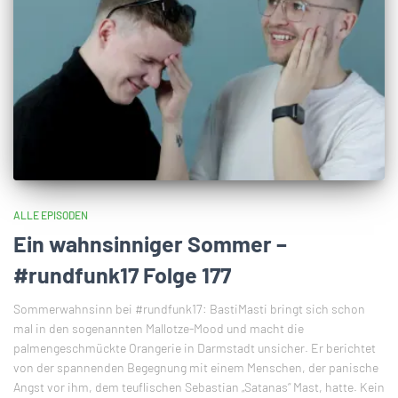
ALLE EPISODEN
Ein wahnsinniger Sommer –
#rundfunk17 Folge 177
Sommerwahnsinn bei #rundfunk17: BastiMasti bringt sich schon
mal in den sogenannten Mallotze-Mood und macht die
palmengeschmückte Orangerie in Darmstadt unsicher. Er berichtet
von der spannenden Begegnung mit einem Menschen, der panische
Angst vor ihm, dem teuflischen Sebastian „Satanas“ Mast, hatte. Kein