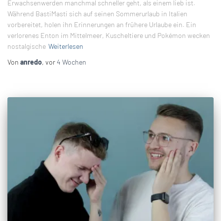
Erwachsenwerden manchmal schneller geht, als einem lieb ist.
Während BastiMasti sich auf seinen Sommerurlaub in Italien
vorbereitet, holen ihn Erinnerungen an frühere Urlaube ein. Ein
verlorenes Enton im Mittelmeer, Kuscheltiere und Pokémon wecken
nostalgische
Weiterlesen
Von
anredo
, vor
4 Wochen