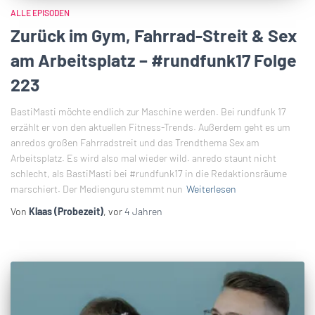
ALLE EPISODEN
Zurück im Gym, Fahrrad-Streit & Sex
am Arbeitsplatz – #rundfunk17 Folge
223
BastiMasti möchte endlich zur Maschine werden. Bei rundfunk 17
erzählt er von den aktuellen Fitness-Trends. Außerdem geht es um
anredos großen Fahrradstreit und das Trendthema Sex am
Arbeitsplatz. Es wird also mal wieder wild. anredo staunt nicht
schlecht, als BastiMasti bei #rundfunk17 in die Redaktionsräume
marschiert. Der Medienguru stemmt nun
Weiterlesen
Von
Klaas (Probezeit)
, vor
4 Jahren