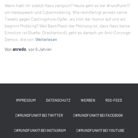
Wann habt ihr zuletzt Hass verspürt? Heute geht es bei #rundfunk17
um Hatespeech und Cybermobbing. Wie rechtfertigt anredo seine
Tweets gegen Castingshow-Opfer, wo hört der Humor auf und wo
beginnt Mobbing? Weil BastiMasti der Meinung ist, dass Hass keine
Emotion ist (Quelle: Drachenlord), geht es danach um Anti-Coronga-
Demos, die von
Weiterlesen
Von
anredo
, vor
6 Jahren
IMPRESSUM
DATENSCHUTZ
WERBEN
RSS-FEED
#RUNDFUNK17 BEI TWITTER
#RUNDFUNK17 BEI FACEBOOK
#RUNDFUNK17 BEI INSTAGRAM
#RUNDFUNK17 BEI YOUTUBE