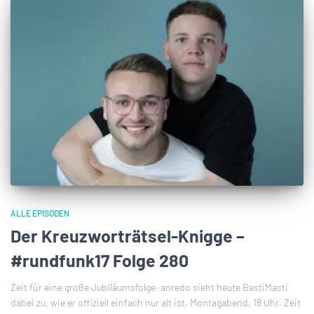
ALLE EPISODEN
Der Kreuzworträtsel-Knigge –
#rundfunk17 Folge 280
Zeit für eine große Jubiläumsfolge. anredo sieht heute BastiMasti
dabei zu, wie er offiziell einfach nur alt ist. Montagabend, 18 Uhr. Zeit