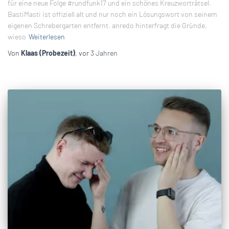
für eine neue Folge #rundfunk17 und ein schönes Kreuzworträtsel.
BastiMasti ist offiziell alt und nur noch ein Lösungswort von seinem
eigenen Schrebergarten entfernt. anredo hinterfragt die Gründe,
wieso
Weiterlesen
Von
Klaas (Probezeit)
, vor
3 Jahren