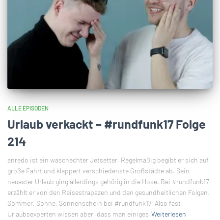
ALLE EPISODEN
Urlaub verkackt – #rundfunk17 Folge
214
anredo ist ein waschechter Jetsetter. Regelmäßig begibt er sich auf
große Fahrt und klappert verschiedenste Großstädte ab. Sein
neuester Urlaub ging allerdings gehörig in die Hose. Bei #rundfunk17
erzählt er von den Reisestrapazen und den gesundheitlichen Folgen.
Sommer, Sonne, Sonnenschein bei #rundfunk17. Also fast.
Urlaubsexperten wissen aber, dass man einiges
Weiterlesen