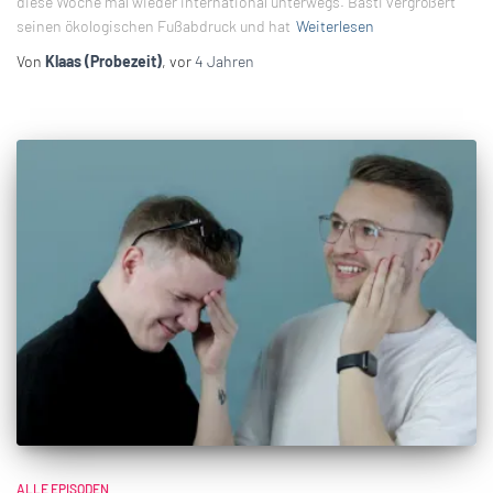
diese Woche mal wieder international unterwegs. Basti vergrößert
seinen ökologischen Fußabdruck und hat
Weiterlesen
Von
Klaas (Probezeit)
, vor
4 Jahren
ALLE EPISODEN