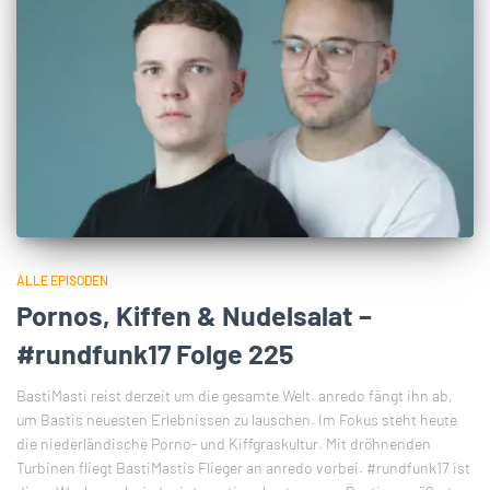
ALLE EPISODEN
Pornos, Kiffen & Nudelsalat –
#rundfunk17 Folge 225
BastiMasti reist derzeit um die gesamte Welt. anredo fängt ihn ab,
um Bastis neuesten Erlebnissen zu lauschen. Im Fokus steht heute
die niederländische Porno- und Kiffgraskultur. Mit dröhnenden
Turbinen fliegt BastiMastis Flieger an anredo vorbei. #rundfunk17 ist