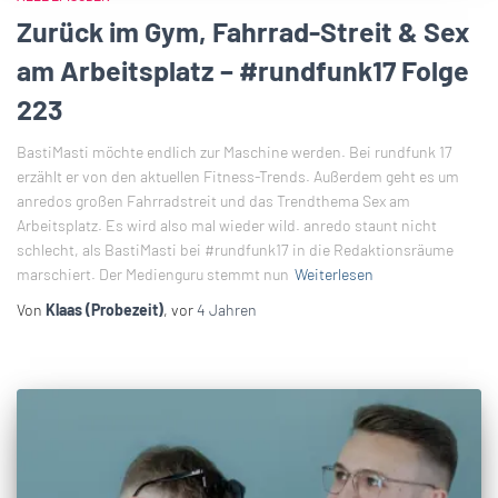
Zurück im Gym, Fahrrad-Streit & Sex
am Arbeitsplatz – #rundfunk17 Folge
223
BastiMasti möchte endlich zur Maschine werden. Bei rundfunk 17
erzählt er von den aktuellen Fitness-Trends. Außerdem geht es um
anredos großen Fahrradstreit und das Trendthema Sex am
Arbeitsplatz. Es wird also mal wieder wild. anredo staunt nicht
schlecht, als BastiMasti bei #rundfunk17 in die Redaktionsräume
marschiert. Der Medienguru stemmt nun
Weiterlesen
Von
Klaas (Probezeit)
, vor
4 Jahren